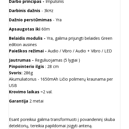
Darbo principas -
Impulsinis
Darbinis dažnis
- 3kHz
Dažnio perstūmimas
- Yra
Apsaugotas iki
60m
Belaidis modulis -
Yra, galima prijungti belaides Green
edition ausines
Paieškos režimai -
Audio / Vibro / Audio + Vibro / LED
Jautrumas -
Reguliuojamas (5 lygiai )
Pinpointerio ilgis
: 28 cm
Svoris:
286g
Akumuliatorius - 1650mAh Ličio polimerų kraunama per
USB
Krovimo laikas
≈2 val.
Garantija
2 metai
Esant poreikiui galima transformuoti į povandeninį skuba
detektorių, tereikia papildomai įsigyti anteną.