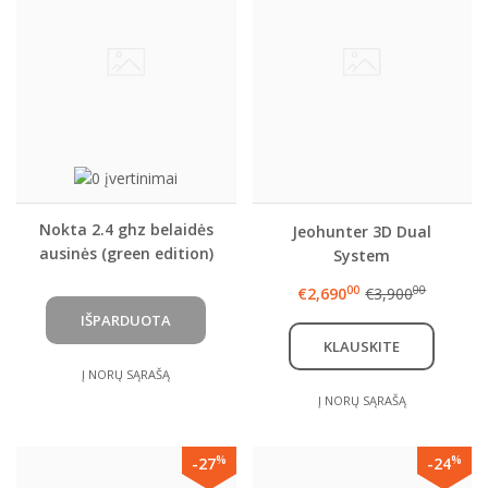
Nokta 2.4 ghz belaidės
Jeohunter 3D Dual
ausinės (green edition)
System
00
00
€2,690
€3,900
KLAUSKITE
Į NORŲ SĄRAŠĄ
Į NORŲ SĄRAŠĄ
%
%
-27
-24