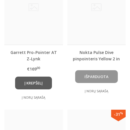
Garrett Pro-Pointer AT
Nokta Pulse Dive
Z-Lynk
pinpointeris Yellow 2 in
1 ( 5.5")
00
€169
Į KREPŠELĮ
Į NORŲ SĄRAŠĄ
Į NORŲ SĄRAŠĄ
%
-31