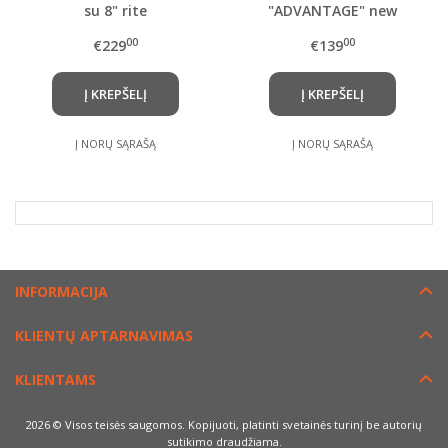
su 8" rite
"ADVANTAGE" new
version
00
00
€229
€139
Į KREPŠELĮ
Į KREPŠELĮ
Į NORŲ SĄRAŠĄ
Į NORŲ SĄRAŠĄ
INFORMACIJA
KLIENTŲ APTARNAVIMAS
KLIENTAMS
2026 © Visos teisės saugomos. Kopijuoti, platinti svetainės turinį be autorių
sutikimo draudžiama.