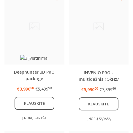
Deephunter 3D PRO
INVENIO PRO -
package
multidažnis ( 5kHz/
14kHz/ 20kHz)
00
90
€3,990
€5,499
00
00
€5,990
€7,899
KLAUSKITE
KLAUSKITE
Į NORŲ SĄRAŠĄ
Į NORŲ SĄRAŠĄ