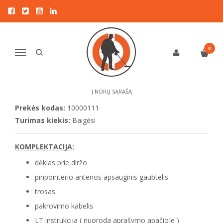
Pagrindinis
PINPOINTERIAI
Nokta Pulse Dive Pinpointeris
NOKTA PULSE DIVE PINPOINTERIS
0
Navigacija
5
/5 | remiantis
4
kliento įvertinimu
Į NORŲ SĄRAŠĄ
Prekės kodas:
10000111
Turimas kiekis:
Baigėsi
KOMPLEKTACIJA:
dėklas prie diržo
pinpointerio antenos apsauginis gaubtelis
trosas
pakrovimo kabelis
LT instrukcija ( nuoroda aprašymo apačioje )