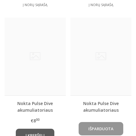
Į NORŲ SĄRAŠĄ
Į NORŲ SĄRAŠĄ
Nokta Pulse Dive
Nokta Pulse Dive
akumuliatoriaus
akumuliatoriaus
dangtelis sausumai
hermetiškas dangtelis
00
€8
Į KREPŠELĮ