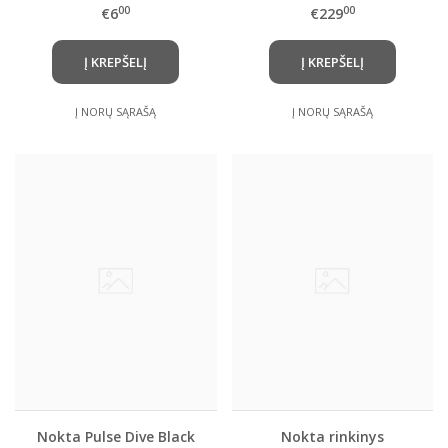
apsauginis keičiamas
00
00
€6
€229
gaubtelis
Į KREPŠELĮ
Į KREPŠELĮ
Į NORŲ SĄRAŠĄ
Į NORŲ SĄRAŠĄ
Nokta Pulse Dive Black
Nokta rinkinys