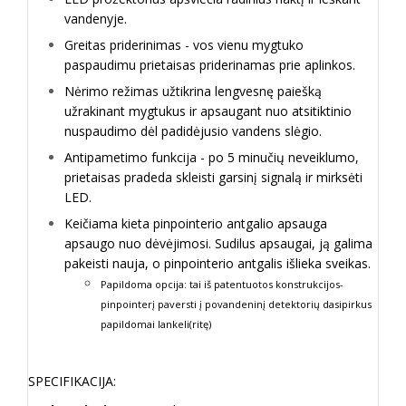
vandenyje.
Greitas priderinimas - vos vienu mygtuko
paspaudimu prietaisas priderinamas prie aplinkos.
Nėrimo režimas užtikrina lengvesnę paiešką
užrakinant mygtukus ir apsaugant nuo atsitiktinio
nuspaudimo dėl padidėjusio vandens slėgio.
Antipametimo funkcija - po 5 minučių neveiklumo,
prietaisas pradeda skleisti garsinį signalą ir mirksėti
LED.
Keičiama kieta pinpointerio antgalio apsauga
apsaugo nuo dėvėjimosi. Sudilus apsaugai, ją galima
pakeisti nauja, o pinpointerio antgalis išlieka sveikas.
Papildoma opcija: tai iš patentuotos konstrukcijos-
pinpointerį paversti į povandeninį detektorių dasipirkus
papildomai lankeli(ritę)
SPECIFIKACIJA: