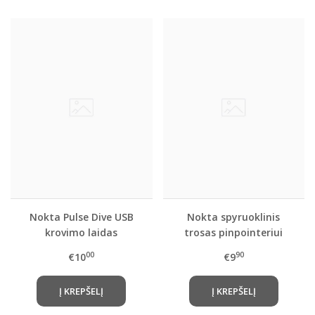
Nokta Pulse Dive USB
Nokta spyruoklinis
krovimo laidas
trosas pinpointeriui
00
90
€10
€9
Į KREPŠELĮ
Į KREPŠELĮ