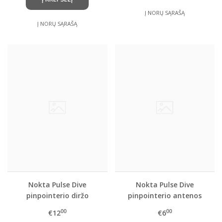
Į NORŲ SĄRAŠĄ
Į NORŲ SĄRAŠĄ
Nokta Pulse Dive
Nokta Pulse Dive
pinpointerio diržo
pinpointerio antenos
laikiklis
apsauginis keičiamas
00
00
€12
€6
gaubtelis