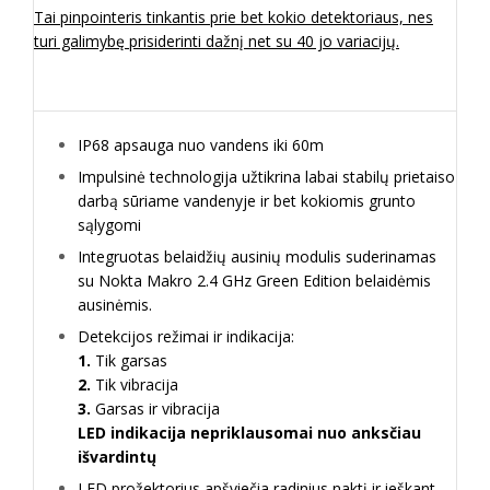
Tai pinpointeris tinkantis prie bet kokio detektoriaus, nes
turi galimybę prisiderinti dažnį net su 40 jo variacijų.
IP68 apsauga nuo vandens iki 60m
Impulsinė technologija užtikrina labai stabilų prietaiso
darbą sūriame vandenyje ir bet kokiomis grunto
sąlygomi
Integruotas belaidžių ausinių modulis suderinamas
su Nokta Makro 2.4 GHz Green Edition belaidėmis
ausinėmis.
Detekcijos režimai ir indikacija:
1.
Tik garsas
2.
Tik vibracija
3.
Garsas ir vibracija
LED indikacija nepriklausomai nuo anksčiau
išvardintų
LED prožektorius apšviečia radinius naktį ir ieškant