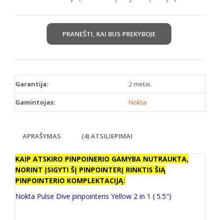
PRANEŠTI, KAI BUS PREKYBOJE
Garantija:
2 metai.
Gamintojas:
Nokta
APRAŠYMAS
(4) ATSILIEPIMAI
KAIP ATSKIRO PINPOINERIO GAMYBA NUTRAUKTA,
NORINT ĮSIGYTI ŠĮ PINPOINTERĮ RINKTIS ŠIĄ
PINPOINTERIO KOMPLEKTACIJĄ:
Nokta Pulse Dive pinpointeris Yellow 2 in 1 ( 5.5")