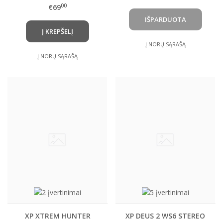
(5+5)
00
€69
Į KREPŠELĮ
Į NORŲ SĄRAŠĄ
Į NORŲ SĄRAŠĄ
XP XTREM HUNTER
XP DEUS 2 WS6 STEREO