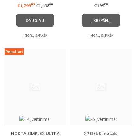
ir pasirenkama rite +
00
00
00
€1,299
€1,458
€199
DOVANA
DAUGIAU
Į KREPŠELĮ
Į NORŲ SĄRAŠĄ
Į NORŲ SĄRAŠĄ
Populiari
NOKTA SIMPLEX ULTRA
XP DEUS metalo