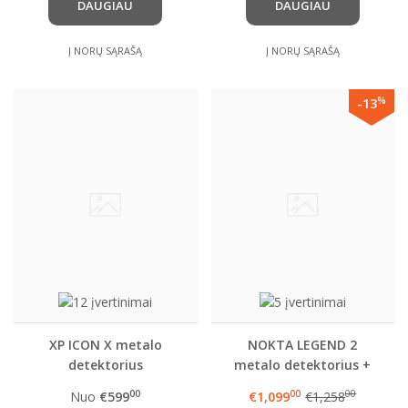
DAUGIAU
DAUGIAU
Į NORŲ SĄRAŠĄ
Į NORŲ SĄRAŠĄ
%
-13
XP ICON X metalo
NOKTA LEGEND 2
detektorius
metalo detektorius +
VIENA PASIRINKTA
00
00
00
Nuo
€599
€1,099
€1,258
DOVANA!