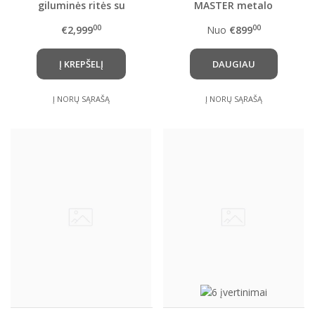
giluminės ritės su
MASTER metalo
specialiu rėmu ir
detektorius su
00
00
€2,999
Nuo
€899
trasportavimo
pasirinkta rite
lagaminu + DEUS 2
Į KREPŠELĮ
DAUGIAU
metalo detektorius
Į NORŲ SĄRAŠĄ
Į NORŲ SĄRAŠĄ