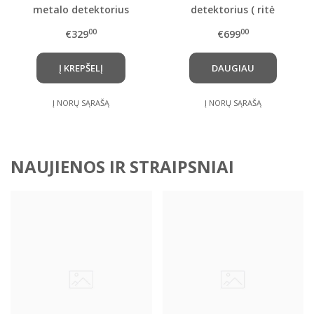
metalo detektorius
detektorius ( ritė
pasirinktinai ) ir kitais
00
00
€329
€699
papildomai
pasirenkamais priedais
Į KREPŠELĮ
DAUGIAU
Į NORŲ SĄRAŠĄ
Į NORŲ SĄRAŠĄ
NAUJIENOS IR STRAIPSNIAI