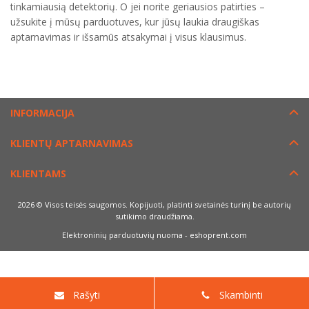
tinkamiausią detektorių. O jei norite geriausios patirties –
užsukite į mūsų parduotuves, kur jūsų laukia draugiškas
aptarnavimas ir išsamūs atsakymai į visus klausimus.
INFORMACIJA
KLIENTŲ APTARNAVIMAS
KLIENTAMS
2026 © Visos teisės saugomos. Kopijuoti, platinti svetainės turinį be autorių
sutikimo draudžiama.
Elektroninių parduotuvių nuoma
-
eshoprent.com
Rašyti
Skambinti