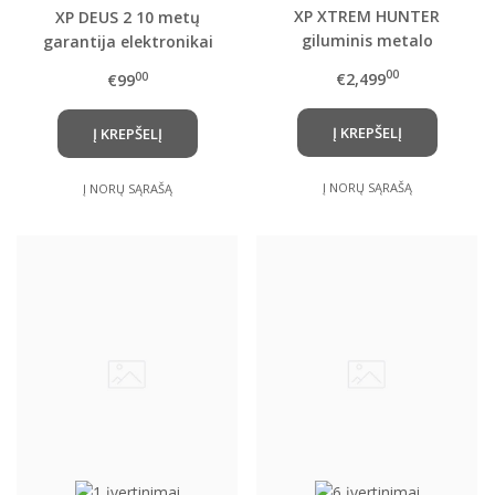
XP XTREM HUNTER
XP DEUS 2 10 metų
giluminis metalo
garantija elektronikai
detektorius (DEUS 2
(5+5)
00
€2,499
00
€99
valdymo pultas, WSAIIXL
belaidės ausinės,
Į KREPŠELĮ
Į KREPŠELĮ
giluminės ritės su rėmu,
transportavimo
lagaminas)
Į NORŲ SĄRAŠĄ
Į NORŲ SĄRAŠĄ