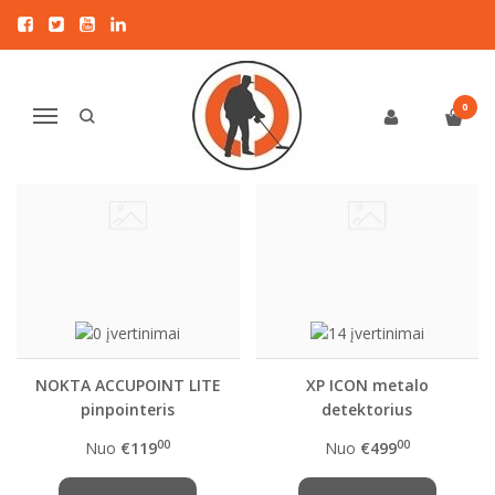
VISOS PREKĖS
NAUJAUSIOS PREKĖS
Naujiena
0
Navigacija
NOKTA ACCUPOINT LITE
XP ICON metalo
pinpointeris
detektorius
00
00
Nuo
€119
Nuo
€499