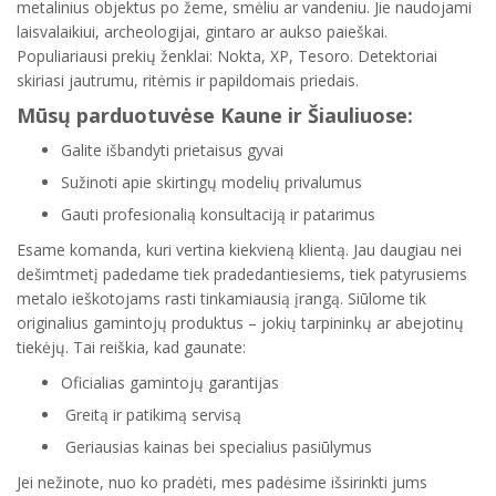
metalinius objektus po žeme, smėliu ar vandeniu. Jie naudojami
laisvalaikiui, archeologijai, gintaro ar aukso paieškai.
Populiariausi prekių ženklai: Nokta, XP, Tesoro. Detektoriai
skiriasi jautrumu, ritėmis ir papildomais priedais.
Mūsų parduotuvėse Kaune ir Šiauliuose:
Galite išbandyti prietaisus gyvai
Sužinoti apie skirtingų modelių privalumus
Gauti profesionalią konsultaciją ir patarimus
Esame komanda, kuri vertina kiekvieną klientą. Jau daugiau nei
dešimtmetį padedame tiek pradedantiesiems, tiek patyrusiems
metalo ieškotojams rasti tinkamiausią įrangą. Siūlome tik
originalius gamintojų produktus – jokių tarpininkų ar abejotinų
tiekėjų. Tai reiškia, kad gaunate:
Oficialias gamintojų garantijas
Greitą ir patikimą servisą
Geriausias kainas bei specialius pasiūlymus
Jei nežinote, nuo ko pradėti, mes padėsime išsirinkti jums