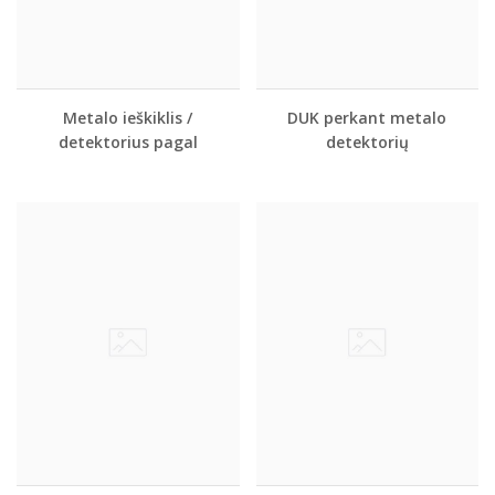
Metalo ieškiklis /
DUK perkant metalo
detektorius pagal
detektorių
skiriamą biudžetą