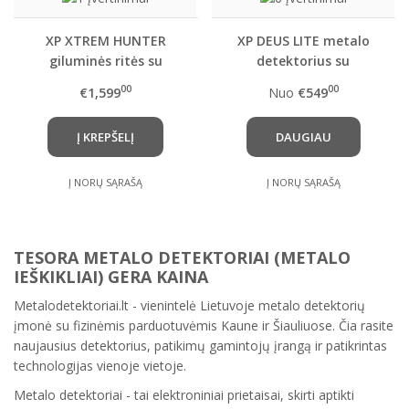
XP XTREM HUNTER
XP DEUS LITE metalo
giluminės ritės su
detektorius su
specialiu rėmu ir
pasirinkta rite ir
00
00
€1,599
Nuo
€549
trasportavimo
belaidėmis ausinėmis
lagaminu
WS4 ( WS4 Master )
Į KREPŠELĮ
DAUGIAU
Į NORŲ SĄRAŠĄ
Į NORŲ SĄRAŠĄ
TESORA METALO DETEKTORIAI (METALO
IEŠKIKLIAI) GERA KAINA
Metalodetektoriai.lt - vienintelė Lietuvoje metalo detektorių
įmonė su fizinėmis parduotuvėmis Kaune ir Šiauliuose. Čia rasite
naujausius detektorius, patikimų gamintojų įrangą ir patikrintas
technologijas vienoje vietoje.
Metalo detektoriai - tai elektroniniai prietaisai, skirti aptikti