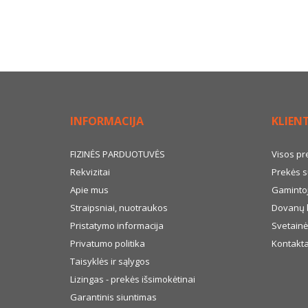
INFORMACIJA
KLIEN
FIZINĖS PARDUOTUVĖS
Visos pr
Rekvizitai
Prekės s
Apie mus
Gamintoj
Straipsniai, nuotraukos
Dovanų 
Pristatymo informacija
Svetainė
Privatumo politika
Kontakta
Taisyklės ir sąlygos
Lizingas - prekės išsimokėtinai
Garantinis siuntimas