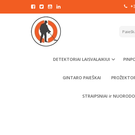
+3
STRAIPSNIAI
Pagrindinis
STRAIPSNIAI
Apžvalgos ir patarimai 
DETEKTORIAI LAISVALAIKIUI
PINPO
GINTARO PAIEŠKAI
PROŽEKTOR
STRAIPSNIAI ir NUOROD