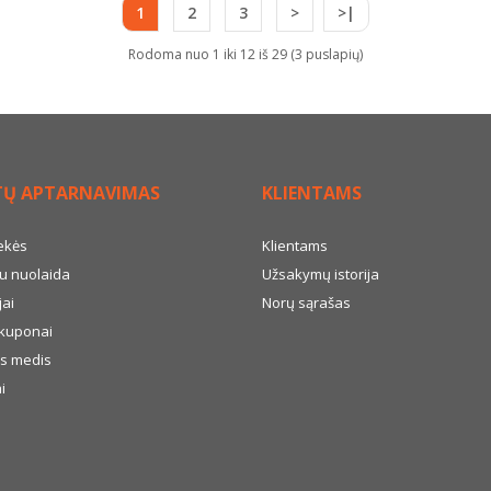
1
2
3
>
>|
Rodoma nuo 1 iki 12 iš 29 (3 puslapių)
TŲ APTARNAVIMAS
KLIENTAMS
ekės
Klientams
u nuolaida
Užsakymų istorija
ai
Norų sąrašas
kuponai
s medis
i