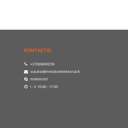
KONTAKTAI
+37069699299
siauliai@metalodetektoriai.lt
mdetector
I - V 10:00 - 17:00