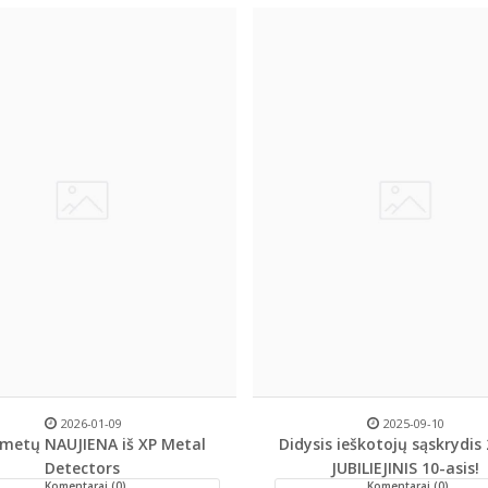
2026-01-09
2025-09-10
 metų NAUJIENA iš XP Metal
Didysis ieškotojų sąskrydis 
Detectors
JUBILIEJINIS 10-asis!
Komentarai (0)
Komentarai (0)