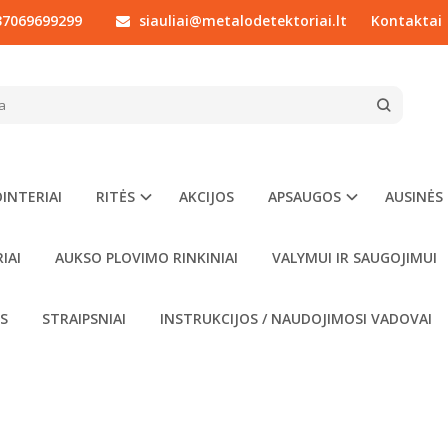
7069699299
siauliai@metalodetektoriai.lt
Kontaktai
apie metalo detektorius ir įvairiausius priedus jiems
INTERIAI
RITĖS
AKCIJOS
APSAUGOS
AUSINĖS
IAI
AUKSO PLOVIMO RINKINIAI
VALYMUI IR SAUGOJIMUI
OS
STRAIPSNIAI
INSTRUKCIJOS / NAUDOJIMOSI VADOVAI