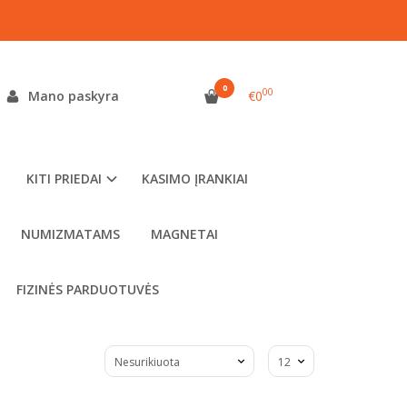
0
00
Mano paskyra
€0
ūlymai jums.
KITI PRIEDAI
KASIMO ĮRANKIAI
NUMIZMATAMS
MAGNETAI
FIZINĖS PARDUOTUVĖS