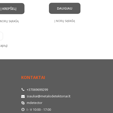
DAUGIAU
Į KREPŠELĮ
Į NORŲ SĄRAŠĄ
 NORŲ SĄRAŠĄ
lapių)
KONTAKTAI
+37069699299
siauliai@metalodetektoriai.lt
mdetector
I - V 10:00 - 17:00