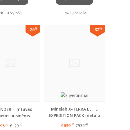
 NORŲ SĄRAŠĄ
Į NORŲ SĄRAŠĄ
%
%
-26
-32
Minelab X-TERRA ELITE
NDER - imtuvas
EXPEDITION PACK metalo
inėms ausinėms
detektorius + 1 DOVANA
00
00
€639
€936
00
00
95
€129
PASIRINKTINAI