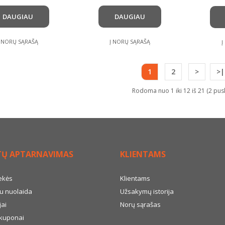
DAUGIAU
DAUGIAU
Į NORŲ SĄRAŠĄ
Į NORŲ SĄRAŠĄ
Į
1
2
>
>|
Rodoma nuo 1 iki 12 iš 21 (2 pus
TŲ APTARNAVIMAS
KLIENTAMS
ekės
Klientams
u nuolaida
Užsakymų istorija
ai
Norų sąrašas
kuponai