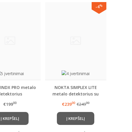
%
-4
FINDX PRO metalo
NOKTA SIMPLEX LITE
detektorius
metalo detektorius su
11" rite (SX28)
00
00
00
€199
€239
€249
Į KREPŠELĮ
Į KREPŠELĮ