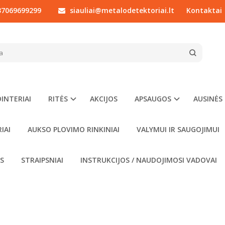
7069699299
siauliai@metalodetektoriai.lt
Kontaktai
OS
AKCIJOS
Prekių akcijos ir specialūs pasi
INTERIAI
RITĖS
AKCIJOS
APSAUGOS
AUSINĖS
IAI
AUKSO PLOVIMO RINKINIAI
VALYMUI IR SAUGOJIMUI
OS
STRAIPSNIAI
INSTRUKCIJOS / NAUDOJIMOSI VADOVAI