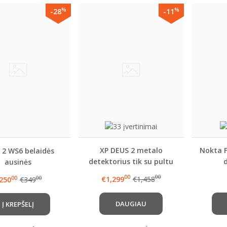
%
%
-28
-11
XP DEUS 2 metalo
Nokta 
 2 WS6 belaidės
detektorius tik su pultu
ausinės
ir pasirenkama rite +
00
00
€1,299
€1,458
00
00
250
€349
DOVANA
DAUGIAU
Į KREPŠELĮ