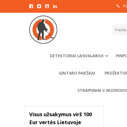
+3
AKCIJ
FILTRAVIMAS
Pagrindinis
Kaina
€
- €
DETEKTORIAI LAISVALAIKIUI
PINPO
GINTARO PAIEŠKAI
PROŽEKTOR
VALYTI
FILTRUOTI
STRAIPSNIAI ir NUOROD
Visus užsakymus virš 100
Eur vertės Lietuvoje