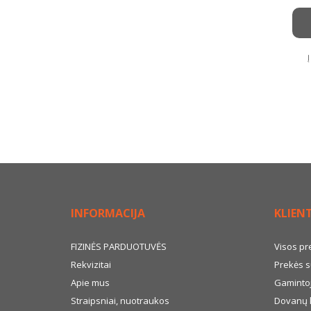
INFORMACIJA
KLIEN
FIZINĖS PARDUOTUVĖS
Visos pr
Rekvizitai
Prekės s
Apie mus
Gamintoj
Straipsniai, nuotraukos
Dovanų 