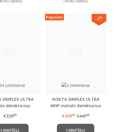
 NORŲ SĄRAŠĄ
Į NORŲ SĄRAŠĄ
Populiari
%
-2
 SIMPLEX ULTRA
NOKTA SIMPLEX ULTRA
lo detektorius
WHP metalo detektorius
su belaidėmis ausinėmis
00
00
00
€329
€439
€449
Į KREPŠELĮ
Į KREPŠELĮ