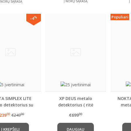
Į NORŲ SĄRAŠĄ
Į
Į NORŲ SĄRAŠĄ
Populiari
%
-4
A SIMPLEX LITE
XP DEUS metalo
NOKTA
o detektorius su
detektorius ( ritė
meta
x6" rite (SX24)
pasirinktinai ) ir kitais
00
00
00
239
€249
€699
papildomai
pasirenkamais priedais
Į KREPŠELĮ
DAUGIAU