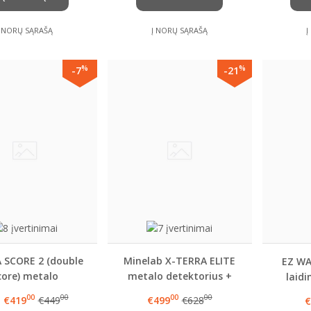
Į NORŲ SĄRAŠĄ
Į NORŲ SĄRAŠĄ
Į
%
%
-7
-21
SCORE 2 (double
Minelab X-TERRA ELITE
EZ WA
core) metalo
metalo detektorius +
laid
detektorius
VIENA DOVANA
00
00
00
00
o
€419
€449
€499
€628
€
PASIRINKTINAI