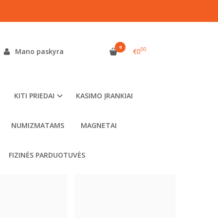
0
00
Mano paskyra
€0
as detektoriaus dalis nuo dilimo. Rinkinys STARTER
 14 val., pristatome kitą darbo dieną.
ms, ričių apsaugos SP22, SX28, LD38 ir Kruzer ritėms,
KITI PRIEDAI
KASIMO ĮRANKIAI
gos saugo pultą bei ritę nuo įbrėžimų ir dilimo
NUMIZMATAMS
MAGNETAI
FIZINĖS PARDUOTUVĖS