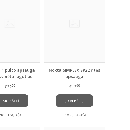
 1 pulto apsauga
Nokta SIMPLEX SP22 ritės
iuvinėtu logotipu
apsauga
00
00
€22
€12
Į KREPŠELĮ
Į KREPŠELĮ
 NORŲ SĄRAŠĄ
Į NORŲ SĄRAŠĄ