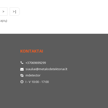
>
>|
lapių)
KONTAKTAI
+37069699299
siauliai@metalodetektoriai.lt
mdetector
I - V 10:00 - 17:00