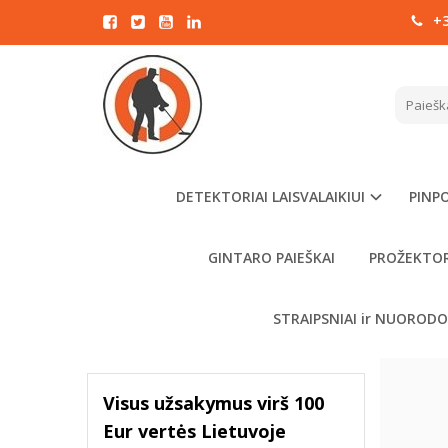
+3
NOK
FILTRAVIMAS
Pagrindinis
Kaina
€
Pulto ir r
patogus pe
Nokta prie
- €
DETEKTORIAI LAISVALAIKIUI
PINPO
ritės tvir
kasdienėje
GINTARO PAIEŠKAI
PROŽEKTOR
VALYTI
FILTRUOTI
STRAIPSNIAI ir NUOROD
Visus užsakymus virš 100
Eur vertės Lietuvoje