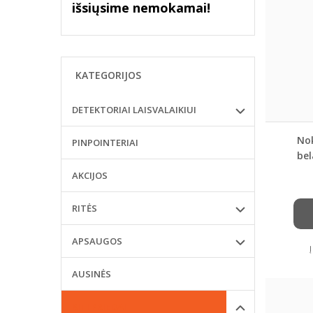
išsiųsime nemokamai!
KATEGORIJOS
DETEKTORIAI LAISVALAIKIUI
Nok
PINPOINTERIAI
bel
atsa
AKCIJOS
RITĖS
APSAUGOS
AUSINĖS
KITI PRIEDAI