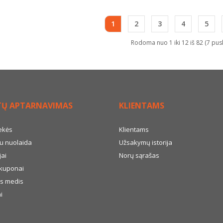
1
2
3
4
5
Rodoma nuo 1 iki 12 iš 82 (7 pus
TŲ APTARNAVIMAS
KLIENTAMS
ekės
Klientams
u nuolaida
Užsakymų istorija
ai
Norų sąrašas
kuponai
s medis
i