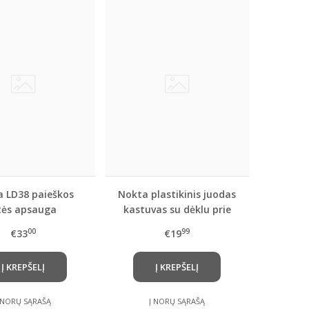
 LD38 paieškos
Nokta plastikinis juodas
itės apsauga
kastuvas su dėklu prie
diržo
00
99
€33
€19
Į KREPŠELĮ
Į KREPŠELĮ
 NORŲ SĄRAŠĄ
Į NORŲ SĄRAŠĄ