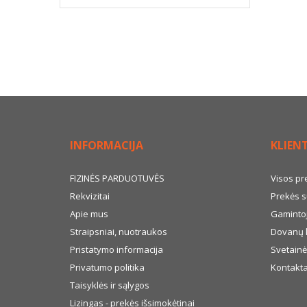
INFORMACIJA
KLIEN
FIZINĖS PARDUOTUVĖS
Visos pr
Rekvizitai
Prekės s
Apie mus
Gamintoj
Straipsniai, nuotraukos
Dovanų 
Pristatymo informacija
Svetainė
Privatumo politika
Kontakta
Taisyklės ir sąlygos
Lizingas - prekės išsimokėtinai