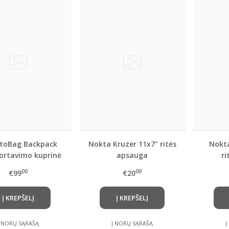
toBag Backpack
Nokta Kruzer 11x7" ritės
Nokta
ortavimo kuprinė
apsauga
r
00
00
€99
€20
Į KREPŠELĮ
Į KREPŠELĮ
Į NORŲ SĄRAŠĄ
Į NORŲ SĄRAŠĄ
Į