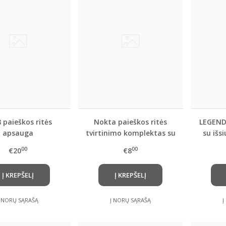
 paieškos ritės
Nokta paieškos ritės
LEGEND
apsauga
tvirtinimo komplektas su
su išs
"kvadratuku" ( SP, LG, AF,
00
00
€20
€8
KR ritėms)
Į KREPŠELĮ
Į KREPŠELĮ
Į NORŲ SĄRAŠĄ
Į NORŲ SĄRAŠĄ
Į