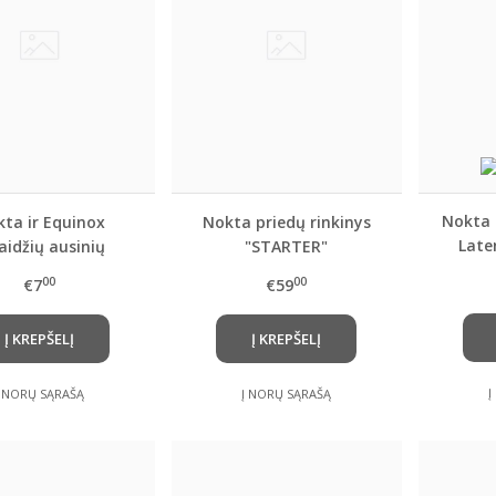
Nokta 
ta ir Equinox
Nokta priedų rinkinys
Late
aidžių ausinių
"STARTER"
vėla
rginė pagalvėlė
00
00
€7
€59
Į KREPŠELĮ
Į KREPŠELĮ
Į
Į NORŲ SĄRAŠĄ
Į NORŲ SĄRAŠĄ