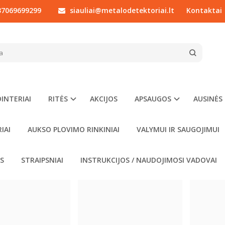
7069699299
siauliai@metalodetektoriai.lt
Kontaktai
TA
KITI PRIEDAI
Nokta
itės apsaugas verta uždėti nuo pirmos paieškos – jos saugo brangiausi
rkant pirmus priedus iš karto. Sandėlyje esančias prekes, užsakytas iki
dai ir atsarginės detalės – pulto apsaugos Legend ir Simplex modelia
INTERIAI
RITĖS
AKCIJOS
APSAUGOS
AUSINĖS
tinimo komplektai, ausinių pagalvėlės ir priedų rinkinys STARTER. Apsau
 paieškoje.
IAI
AUKSO PLOVIMO RINKINIAI
VALYMUI IR SAUGOJIMUI
OS
STRAIPSNIAI
INSTRUKCIJOS / NAUDOJIMOSI VADOVAI