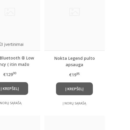
Bluetooth ® Low
Nokta Legend pulto
ncy ( itin mažo
apsauga
vimo ) belaidės
00
€129
95
€19
ausinės
Į KREPŠELĮ
Į KREPŠELĮ
 NORŲ SĄRAŠĄ
Į NORŲ SĄRAŠĄ