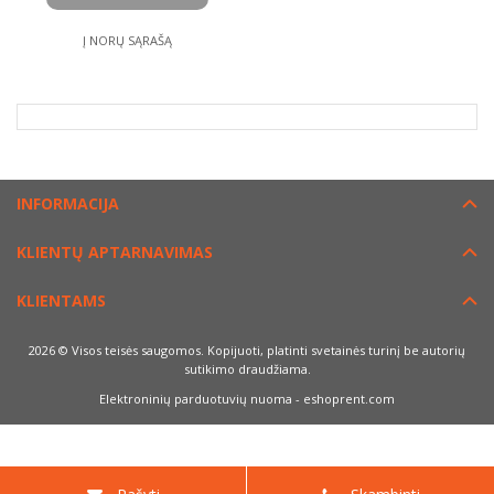
Į NORŲ SĄRAŠĄ
INFORMACIJA
KLIENTŲ APTARNAVIMAS
KLIENTAMS
2026 © Visos teisės saugomos. Kopijuoti, platinti svetainės turinį be autorių
sutikimo draudžiama.
Elektroninių parduotuvių nuoma
-
eshoprent.com