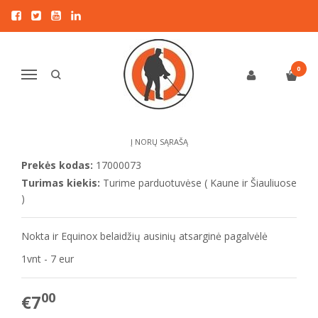
Pagrindinis
KITI PRIEDAI
Nokta
Nokta ir Equinox belaidžių ausinių atsarginė pagalvėlė
NOKTA IR EQUINOX BELAIDŽIŲ
0
Navigacija
AUSINIŲ ATSARGINĖ PAGALVĖLĖ
Į NORŲ SĄRAŠĄ
Prekės kodas:
17000073
Turimas kiekis:
Turime parduotuvėse ( Kaune ir Šiauliuose
)
Nokta ir Equinox belaidžių ausinių atsarginė pagalvėlė
1vnt - 7 eur
00
€7