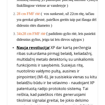
šiukšlingose vietose ar vandenyje )
28 cm FMF ritė
( vos sunkesnė, už 22cm ritę, tačiau
yra gerokai gilesnė, paieškos greitis taip pat išauga dėl
didesnio ritės diametro )
(
34x28 cm FMF ritė
padidinto gylio ritė, leis pasiekti
didesnius gylius, jeigu tai leis dirvos sąlygos )
Nauja revoliucija
!
XP dar kartą peržengia
ribas sukurdama pirmąjį belaidį, keliadažnį,
multidažnį metalo detektorių su unikaliomis
funkcijomis ir savybėmis. Susiejus ritę,
nuotolinio valdymo pultą, ausines ir
pinpointerį (MI-6), jie susisiekia vienas su kitu
belaidžiu būdu ir be vėlavimo - naudojant XP
patentuotą radijo protokolo sistemą. Tai
reiškia, kad paieškos ritės generuojami
tiksliniai signalai greitai, be jokio delsimo