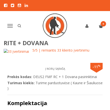
Pagrindinis
DETEKTORIAI LAISVALAIKIUI
XP_
XP DEUS 2 metalo detektorius tik su pultu ir pasirenkama rite +
DOVANA
0
Navigacija
XP DEUS 2 METALO DETEKTORIUS
TIK SU PULTU IR PASIRENKAMA
RITE + DOVANA
5
/5 | remiantis
33
kliento įvertinimu
%
-11
Į NORŲ SĄRAŠĄ
Prekės kodas:
DEUS2 FMF RC + 1 Dovana pasirinktinai
Turimas kiekis:
Turime parduotuvėse ( Kaune ir Šiauliuose
)
Komplektacija
: