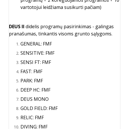
programų + 2 koreguojamos programos + 10
vartotojui leidžiama susikurti pačiam)
DEUS II
didelis programų pasirinkimas - galingas
pranašumas, tinkantis visoms grunto sąlygoms.
GENERAL: FMF
SENSITIVE: FMF
SENSI FT: FMF
FAST: FMF
PARK: FMF
DEEP HC: FMF
DEUS MONO
GOLD FIELD: FMF
RELIC: FMF
DIVING: FMF