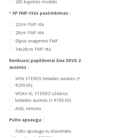
280 kuprinės modelis
XP FMF ritės pasirinkimas :
22cm FMF ritė
28cm FMF ritė
Elipsė snaiperinė FMF
34x28cm FMF ritė
Renkuosi papildomai šias DEUS 2
ausines :
WS6 STEREO belaidės ausinės (+
€299.00)
WSAII-XL STEREO uždaros
belaidės ausinės (+ €185.00)
Ačiū, nenoriu.
Pulto apsauga :
Pulto apsauga su išsiuvinėtu