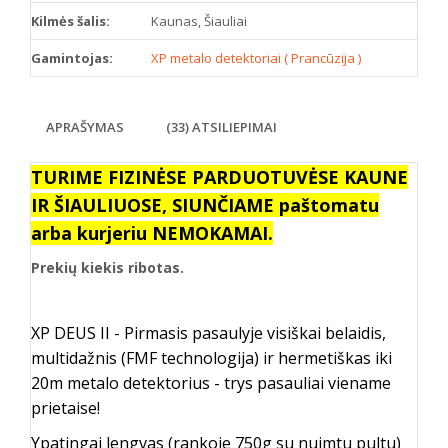
Kilmės šalis:
Kaunas, Šiauliai
Gamintojas:
XP metalo detektoriai ( Prancūzija )
APRAŠYMAS
(33) ATSILIEPIMAI
TURIME FIZINĖSE PARDUOTUVĖSE KAUNE
IR ŠIAULIUOSE, SIUNČIAME paštomatu
arba kurjeriu NEMOKAMAI.
Prekių kiekis ribotas.
XP DEUS II -
Pirmasis pasaulyje visiškai belaidis,
multidažnis (FMF technologija) ir hermetiškas iki
20m metalo detektorius - trys pasauliai viename
prietaise!
Ypatingai lengvas (rankoje 750g su nuimtu pultu)