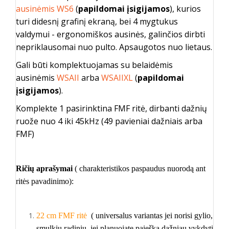
ausinėmis WS6
(
papildomai įsigijamos
), kurios
turi didesnį grafinį ekraną, bei 4 mygtukus
valdymui - ergonomiškos ausinės, galinčios dirbti
nepriklausomai nuo pulto. Apsaugotos nuo lietaus.
Gali būti komplektuojamas su belaidėmis
ausinėmis
WSAII
arba
WSAIIXL
(
papildomai
įsigijamos
).
Komplekte 1 pasirinktina FMF ritė, dirbanti dažnių
ruože nuo 4 iki 45kHz (49 pavieniai dažniais arba
FMF)
Ričių aprašymai
( charakteristikos paspaudus nuorodą ant
ritės pavadinimo):
22 cm FMF ritė
(
universalus variantas jei norisi gylio,
smulkių radinių, jei planuojate paiešką dažniau vykdyti