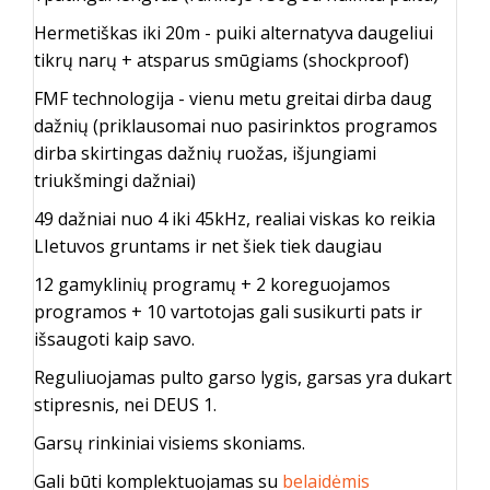
Hermetiškas iki 20m - puiki alternatyva daugeliui
tikrų narų + atsparus smūgiams (shockproof)
FMF technologija - vienu metu greitai dirba daug
dažnių (priklausomai nuo pasirinktos programos
dirba skirtingas dažnių ruožas, išjungiami
triukšmingi dažniai)
49 dažniai nuo 4 iki 45kHz, realiai viskas ko reikia
LIetuvos gruntams ir net šiek tiek daugiau
12 gamyklinių programų + 2 koreguojamos
programos + 10 vartotojas gali susikurti pats ir
išsaugoti kaip savo.
Reguliuojamas pulto garso lygis, garsas yra dukart
stipresnis, nei DEUS 1.
Garsų rinkiniai visiems skoniams.
Gali būti komplektuojamas su
belaidėmis