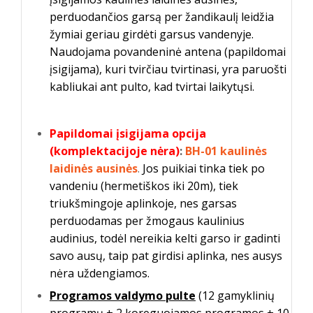
perduodančios garsą per žandikaulį leidžia
žymiai geriau girdėti garsus vandenyje.
Naudojama povandeninė antena (papildomai
įsigijama), kuri tvirčiau tvirtinasi, yra paruošti
kabliukai ant pulto, kad tvirtai laikytųsi.
Papildomai įsigijama opcija
(komplektacijoje nėra)
:
BH-01 kaulinės
laidinės ausinės
.
Jos puikiai tinka tiek po
vandeniu (hermetiškos iki 20m), tiek
triukšmingoje aplinkoje, nes garsas
perduodamas per žmogaus kaulinius
audinius, todėl nereikia kelti garso ir gadinti
savo ausų, taip pat girdisi aplinka, nes ausys
nėra uždengiamos.
Programos valdymo pulte
(12 gamyklinių