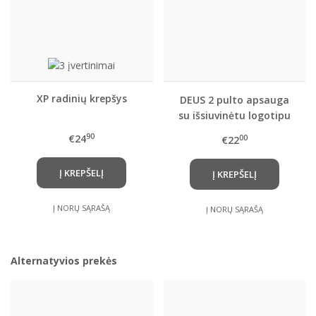
XP radinių krepšys
DEUS 2 pulto apsauga
su išsiuvinėtu logotipu
90
€24
00
€22
Į KREPŠELĮ
Į KREPŠELĮ
Į NORŲ SĄRAŠĄ
Į NORŲ SĄRAŠĄ
Alternatyvios prekės