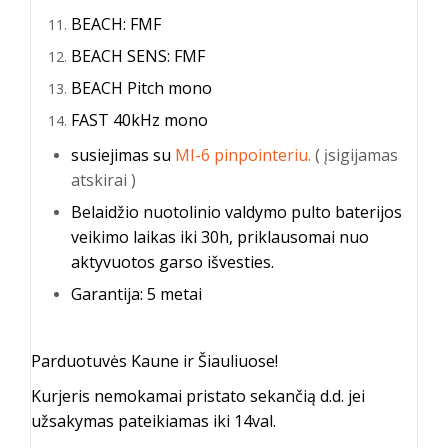
BEACH: FMF
BEACH SENS: FMF
BEACH Pitch mono
FAST 40kHz mono
susiejimas su
MI-6 pinpointeriu.
( įsigijamas
atskirai )
Belaidžio nuotolinio valdymo pulto baterijos
veikimo laikas iki 30h, priklausomai nuo
aktyvuotos garso išvesties.
Garantija: 5 metai
Parduotuvės Kaune ir Šiauliuose!
Kurjeris nemokamai pristato sekančią d.d. jei
užsakymas pateikiamas iki 14val.