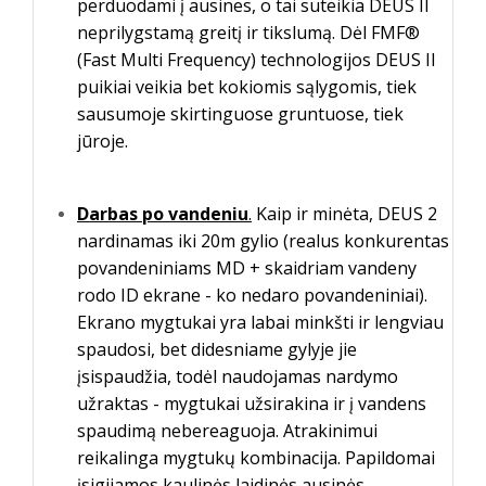
perduodami į ausines, o tai suteikia DEUS II
neprilygstamą greitį ir tikslumą. Dėl FMF®
(Fast Multi Frequency) technologijos DEUS II
puikiai veikia bet kokiomis sąlygomis, tiek
sausumoje skirtinguose gruntuose, tiek
jūroje.
Darbas po vandeniu
.
Kaip ir minėta, DEUS 2
nardinamas iki 20m gylio (realus konkurentas
povandeniniams MD + skaidriam vandeny
rodo ID ekrane - ko nedaro povandeniniai).
Ekrano mygtukai yra labai minkšti ir lengviau
spaudosi, bet didesniame gylyje jie
įsispaudžia, todėl naudojamas nardymo
užraktas - mygtukai užsirakina ir į vandens
spaudimą nebereaguoja. Atrakinimui
reikalinga mygtukų kombinacija. Papildomai
įsigijamos kaulinės laidinės ausinės,