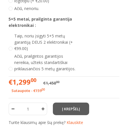
logotipu (+ €20.00)
Ačiū, nenoriu.
5+5 metai, prailginta garantija
elektronikai :
Taip, noriu įsigyti 5+5 metų
garantiją DEUS 2 elektronikai (+
€99.00)
Ačiū, prailgintos garantijos
nereikia, užteks standartiškai
priklausančios 5 metų garantijos.
00
€1,299
00
€1,458
00
Sutaupote - €159
Turite klausimų apie šią prekę?
Klauskite