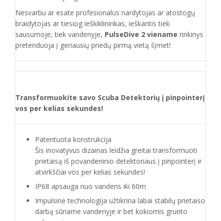
Nesvarbu ar esate profesionalus nardytojas ar atostogų
braidytojas ar tiesiog ieškiklininkas, ieškantis tiek
sausumoje, tiek vandenyje,
PulseDive 2 viename
rinkinys
pretenduoja į geriausių priedų pirmą vietą šįmet!
Transformuokite savo Scuba Detektorių į pinpointerį
vos per kelias sekundes!
Patentuota konstrukcija
Šis inovatyvus dizainas leidžia greitai transformuoti
prietaisą iš povandeninio detektoriaus į pinpointerį ir
atvirkščiai vos per kelias sekundes!
IP68 apsauga nuo vandens iki 60m
Impulsinė technologija užtikrina labai stabilų prietaiso
darbą sūriame vandenyje ir bet kokiomis grunto