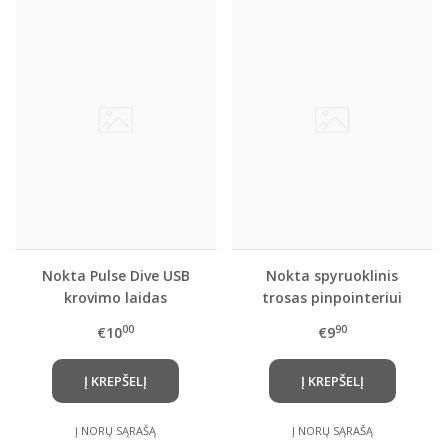
Nokta Pulse Dive USB
Nokta spyruoklinis
krovimo laidas
trosas pinpointeriui
00
90
€10
€9
Į KREPŠELĮ
Į KREPŠELĮ
Į NORŲ SĄRAŠĄ
Į NORŲ SĄRAŠĄ