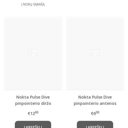
Į NORŲ SĄRAŠĄ
Nokta Pulse Dive
Nokta Pulse Dive
pinpointerio diržo
pinpointerio antenos
laikiklis
apsauginis keičiamas
00
00
€12
€6
gaubtelis
Į KREPŠELĮ
Į KREPŠELĮ