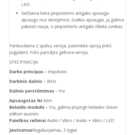
LED.
Keičiama kieta pinpointerio antgalio apsauga
apsaugo nuo dėvėjimosi. Sudilus apsaugai, ją galima
pakeisti nauja, o pinpointerio antgalis išlieka sveikas.
Parduodama 2 spalvų versija, pasirinkite opciją prieš
įsigydami. Foto parodyta geltona versija.
SPECIFIKACIJA:
Darbo principas -
Impulsinis
Darbinis dažnis -
3kHz
Dažnio perstūmimas -
Yra
Apsaugotas iki
60m
Belaidis modulis -
Yra, galima prijungti belaides Green
edition ausines
Paieškos režimai
Audio / Vibro / Audio + Vibro / LED
Jautrumas
Reguliuojamas, 5 lygiai