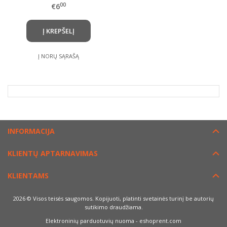
00
€6
gaubtelis
Į KREPŠELĮ
Į NORŲ SĄRAŠĄ
INFORMACIJA
KLIENTŲ APTARNAVIMAS
KLIENTAMS
2026 © Visos teisės saugomos. Kopijuoti, platinti svetainės turinį be autorių
sutikimo draudžiama.
Elektroninių parduotuvių nuoma
-
eshoprent.com