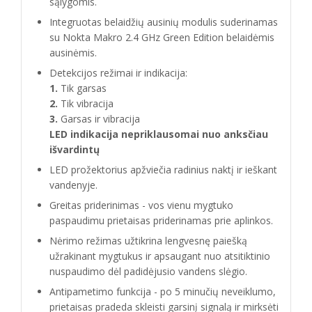
sąlygomis.
Integruotas belaidžių ausinių modulis suderinamas
su Nokta Makro 2.4 GHz Green Edition belaidėmis
ausinėmis.
Detekcijos režimai ir indikacija:
1.
Tik garsas
2.
Tik vibracija
3.
Garsas ir vibracija
LED indikacija nepriklausomai nuo anksčiau
išvardintų
LED prožektorius apžviečia radinius naktį ir ieškant
vandenyje.
Greitas priderinimas - vos vienu mygtuko
paspaudimu prietaisas priderinamas prie aplinkos.
Nėrimo režimas užtikrina lengvesnę paiešką
užrakinant mygtukus ir apsaugant nuo atsitiktinio
nuspaudimo dėl padidėjusio vandens slėgio.
Antipametimo funkcija - po 5 minučių neveiklumo,
prietaisas pradeda skleisti garsinį signalą ir mirksėti