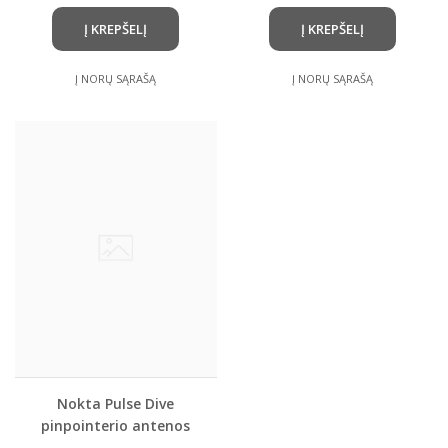
Į KREPŠELĮ
Į KREPŠELĮ
Į NORŲ SĄRAŠĄ
Į NORŲ SĄRAŠĄ
Nokta Pulse Dive
pinpointerio antenos
apsauginis keičiamas