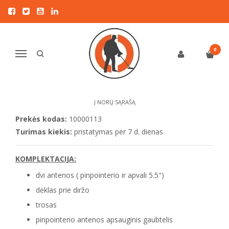
Pagrindinis
DETEKTORIAI LAISVALAIKIUI
Nokta
Nokta Pulse Dive pinpointeris Yellow 2 in 1 ( 5.5")
NOKTA PULSE DIVE PINPOINTERIS
0
Navigacija
YELLOW 2 IN 1 ( 5.5")
Į NORŲ SĄRAŠĄ
Prekės kodas:
10000113
Turimas kiekis:
pristatymas per 7 d. dienas
KOMPLEKTACIJA:
dvi antenos ( pinpointerio ir apvali 5.5")
dėklas prie diržo
trosas
pinpointerio antenos apsauginis gaubtelis