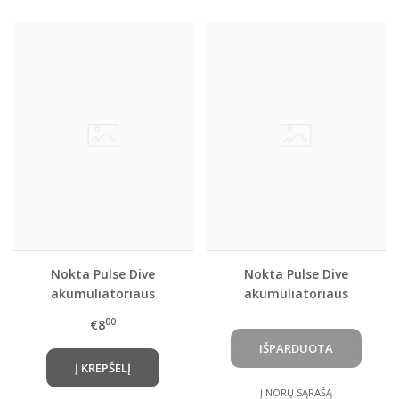
Nokta Pulse Dive
Nokta Pulse Dive
akumuliatoriaus
akumuliatoriaus
dangtelis sausumai
hermetiškas dangtelis
00
€8
Į KREPŠELĮ
Į NORŲ SĄRAŠĄ