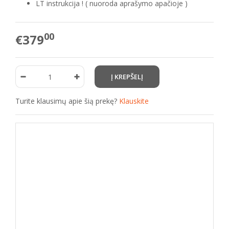
LT instrukcija ! ( nuoroda aprašymo apačioje )
00
€379
Turite klausimų apie šią prekę?
Klauskite