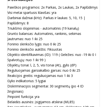
Paieškos programos: 2x Parkas, 2x Laukas, 2x Paplūdimys
Visi metai spartusis klavišas: yra
Darbiniai dažniai (kHz): Parkas ir laukas: 5, 10, 15 |
Paplūdimys: 8
Triukšmo slopinimas - automatinis (19 kanalų)
Grunto balansas: Automatinis, rankinis, sekimas
Jautrumas: nuo 1 iki 25
Foninio slenksčio lygis: nuo 0 iki 25
Foninio slenksčio aukštis: Fiksuotas
Objekto identifikavimas (ID): 119 ( Geležies: nuo -19 iki 0 I
Spalvotųjų: nuo 1 iki 99 )
Objektų tonai: l, 2, 5, visi tonai (At), gylis (dP)
Reguliuojamas garsiakalbio garsas: nuo 0 iki 25
Reakcijos greitis: reguliuojamas nuo 1 iki 3
Gylio indikatorius: 5 lygiai
Diskriminacijos segmentai: 30 segmentų (po 4 ID
žingsniais)
Pinpoint funkcija: yra
Belaidės ausinės: įsigijamos atskirai (ML85)