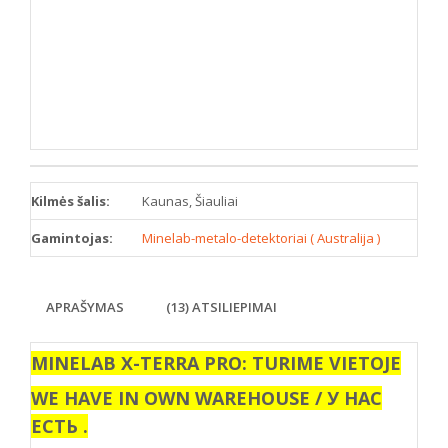
Kilmės šalis:
Kaunas, Šiauliai
Gamintojas:
Minelab-metalo-detektoriai ( Australija )
APRAŠYMAS
(13) ATSILIEPIMAI
MINELAB X-TERRA PRO: TURIME VIETOJE
WE HAVE IN OWN WAREHOUSE / У НАС
ЕСТЬ .