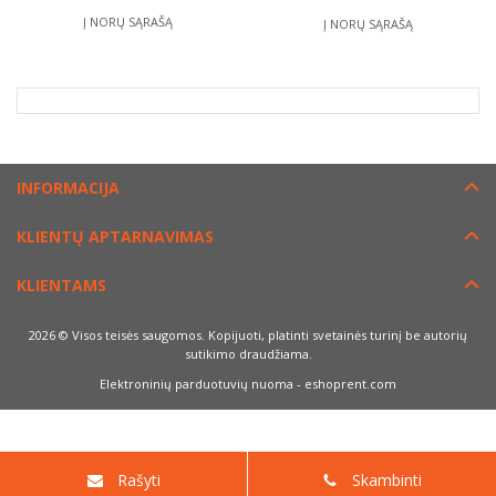
Į NORŲ SĄRAŠĄ
Į NORŲ SĄRAŠĄ
INFORMACIJA
KLIENTŲ APTARNAVIMAS
KLIENTAMS
2026 © Visos teisės saugomos. Kopijuoti, platinti svetainės turinį be autorių
sutikimo draudžiama.
Elektroninių parduotuvių nuoma
-
eshoprent.com
Rašyti
Skambinti