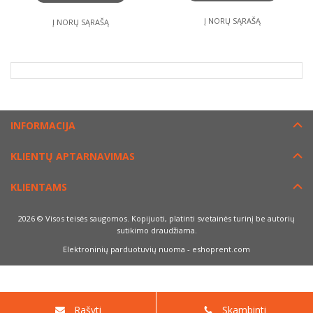
Į NORŲ SĄRAŠĄ
Į NORŲ SĄRAŠĄ
INFORMACIJA
KLIENTŲ APTARNAVIMAS
KLIENTAMS
2026 © Visos teisės saugomos. Kopijuoti, platinti svetainės turinį be autorių
sutikimo draudžiama.
Elektroninių parduotuvių nuoma
-
eshoprent.com
Rašyti
Skambinti