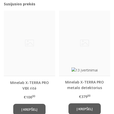
Susijusios prekės
Minelab X-TERRA PRO
Minelab X-TERRA PRO
metalo detektorius
V8X ritė
00
€379
00
€106
Į KREPŠELĮ
Į KREPŠELĮ