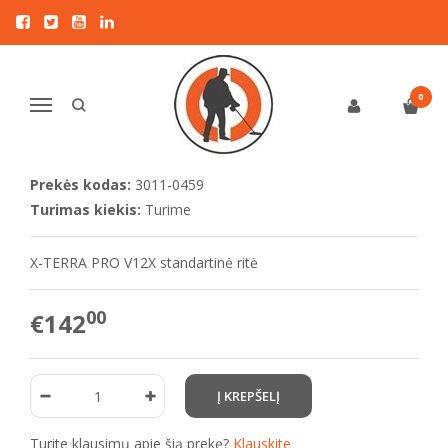
Pagrindinis
RITĖS
Minelab
Minelab X-TERRA PRO V12X ritė
MINELAB X-TERRA PRO V12X RITĖ
0
Navigacija
Į NORŲ SĄRAŠĄ
Prekės kodas:
3011-0459
Turimas kiekis:
Turime
X-TERRA PRO V12X standartinė ritė
00
€142
Turite klausimų apie šią prekę?
Klauskite