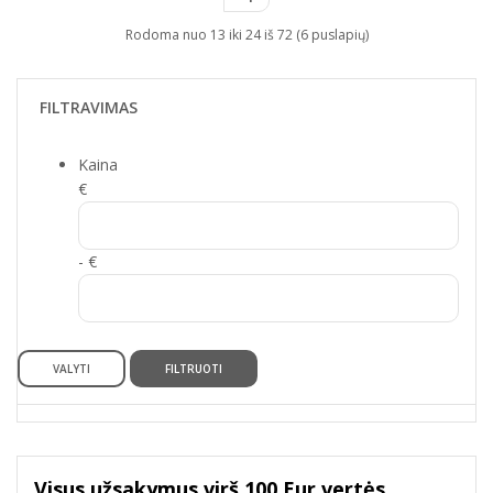
Rodoma nuo 13 iki 24 iš 72 (6 puslapių)
FILTRAVIMAS
Kaina
€
- €
VALYTI
FILTRUOTI
Visus užsakymus virš 100 Eur vertės