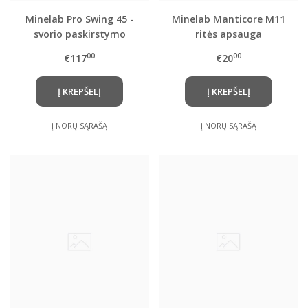
Minelab Pro Swing 45 -
Minelab Manticore M11
svorio paskirstymo
ritės apsauga
sistema
00
00
€117
€20
Į KREPŠELĮ
Į KREPŠELĮ
Į NORŲ SĄRAŠĄ
Į NORŲ SĄRAŠĄ