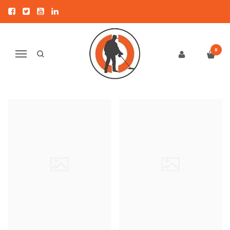
MINELAB
Pagrindinis
KITI PRIEDAI
Minelab
0
Navigacija