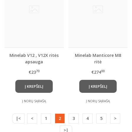
Minelab V12 , V12X ritės
Minelab Manticore M8
apsauga
ritė
70
00
€23
€274
Į KREPŠELĮ
Į KREPŠELĮ
Į NORŲ SĄRAŠĄ
Į NORŲ SĄRAŠĄ
|<
<
1
2
3
4
5
>
>|