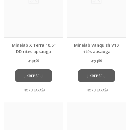
Minelab X Terra 10.5''
Minelab Vanquish V10
DD ritės apsauga
ritės apsauga
00
50
€15
€21
Į KREPŠELĮ
Į KREPŠELĮ
Į NORŲ SĄRAŠĄ
Į NORŲ SĄRAŠĄ