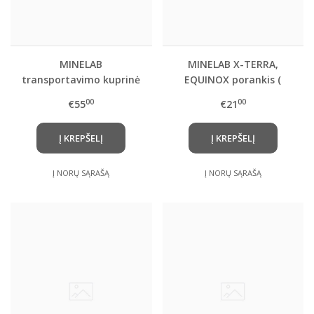
MINELAB
MINELAB X-TERRA,
transportavimo kuprinė
EQUINOX porankis (
pilnas komplektas)
00
00
€55
€21
Į KREPŠELĮ
Į KREPŠELĮ
Į NORŲ SĄRAŠĄ
Į NORŲ SĄRAŠĄ