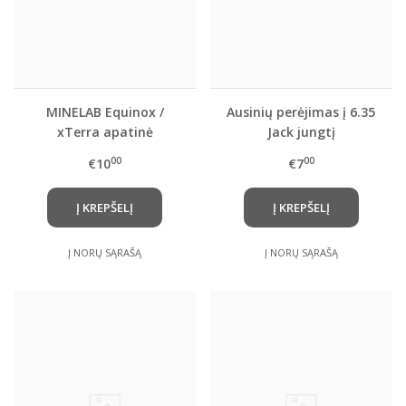
MINELAB Equinox /
Ausinių perėjimas į 6.35
xTerra apatinė
Jack jungtį
porankio dalis
00
00
€10
€7
Į KREPŠELĮ
Į KREPŠELĮ
Į NORŲ SĄRAŠĄ
Į NORŲ SĄRAŠĄ