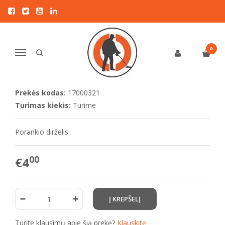
Pagrindinis
KITI PRIEDAI
Garrett
Porankio dirželis
PORANKIO DIRŽELIS
0
Navigacija
Į NORŲ SĄRAŠĄ
Prekės kodas:
17000321
Turimas kiekis:
Turime
Porankio dirželis
00
€4
Turite klausimų apie šią prekę?
Klauskite