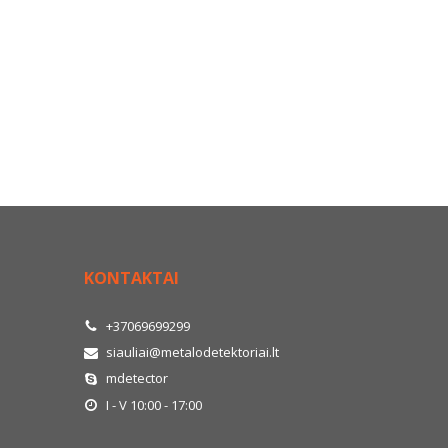
KONTAKTAI
+37069699299
siauliai@metalodetektoriai.lt
mdetector
I - V 10:00 - 17:00