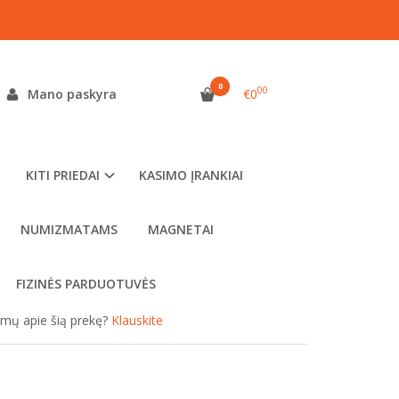
0
00
Mano paskyra
€0
as:
3011-0152
ekis:
Turime
KITI PRIEDAI
KASIMO ĮRANKIAI
NUMIZMATAMS
MAGNETAI
FIZINĖS PARDUOTUVĖS
simų apie šią prekę?
Klauskite