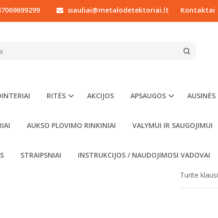
7069699299
siauliai@metalodetektoriai.lt
Kontaktai
KITI PRIEDAI
Minelab
Minelab X Terra 10.5'' DD ritės apsauga
AB X TERRA 10.5'' DD RITĖS APSAUGA
Prekės kod
Į NORŲ SĄRAŠĄ
Turimas ki
INTERIAI
RITĖS
AKCIJOS
APSAUGOS
AUSINĖS
00
€15
IAI
AUKSO PLOVIMO RINKINIAI
VALYMUI IR SAUGOJIMUI
OS
STRAIPSNIAI
INSTRUKCIJOS / NAUDOJIMOSI VADOVAI
Turite klau