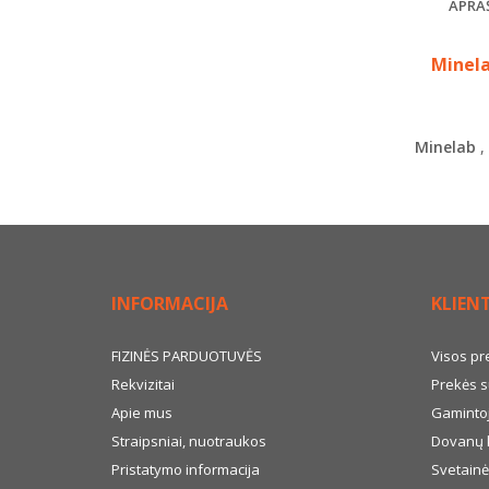
APRA
Minela
Minelab
,
INFORMACIJA
KLIEN
FIZINĖS PARDUOTUVĖS
Visos pr
Rekvizitai
Prekės s
Apie mus
Gamintoj
Straipsniai, nuotraukos
Dovanų 
Pristatymo informacija
Svetainė