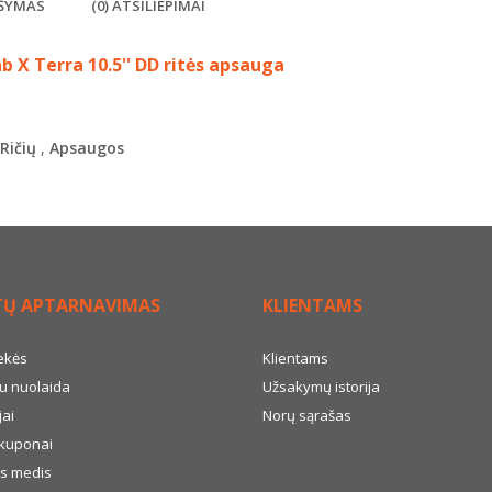
ŠYMAS
(0) ATSILIEPIMAI
b X Terra 10.5'' DD ritės apsauga
Ričių
,
Apsaugos
TŲ APTARNAVIMAS
KLIENTAMS
ekės
Klientams
u nuolaida
Užsakymų istorija
ai
Norų sąrašas
kuponai
s medis