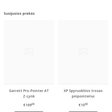
Susijusios prekės
Garrett Pro-Pointer AT
XP Spyruoklinis trosas
Z-Lynk
pinpointeriui
00
00
€169
€10