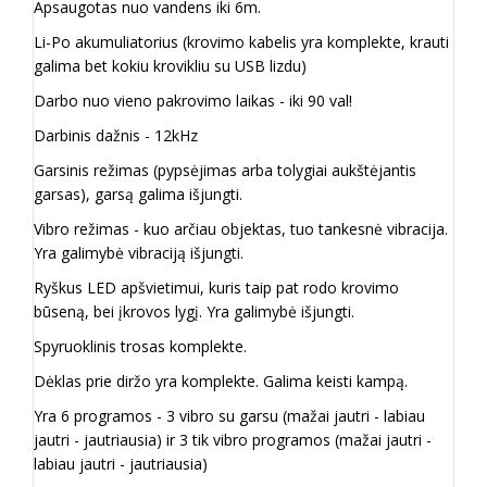
Apsaugotas nuo vandens iki 6m.
Li-Po akumuliatorius (krovimo kabelis yra komplekte, krauti
galima bet kokiu krovikliu su USB lizdu)
Darbo nuo vieno pakrovimo laikas - iki 90 val!
Darbinis dažnis - 12kHz
Garsinis režimas (pypsėjimas arba tolygiai aukštėjantis
garsas), garsą galima išjungti.
Vibro režimas - kuo arčiau objektas, tuo tankesnė vibracija.
Yra galimybė vibraciją išjungti.
Ryškus LED apšvietimui, kuris taip pat rodo krovimo
būseną, bei įkrovos lygį. Yra galimybė išjungti.
Spyruoklinis trosas komplekte.
Dėklas prie diržo yra komplekte. Galima keisti kampą.
Yra 6 programos - 3 vibro su garsu (mažai jautri - labiau
jautri - jautriausia) ir 3 tik vibro programos (mažai jautri -
labiau jautri - jautriausia)