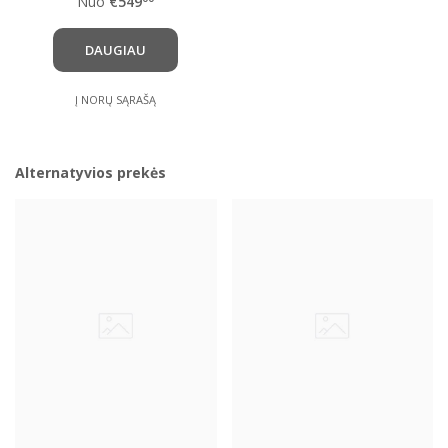
Nuo
€549
belaidėmis ausinėmis
WS4 ( WS4 Master )
DAUGIAU
Į NORŲ SĄRAŠĄ
Alternatyvios prekės