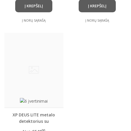
Į KREPŠELĮ
Į KREPŠELĮ
Į NORŲ SĄRAŠĄ
Į NORŲ SĄRAŠĄ
XP DEUS LITE metalo
detektorius su
pasirinkta rite ir
00