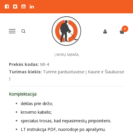
Pagrindinis
PINPOINTERIAI
XP MI-4 pinpointeris
XP MI-4 PINPOINTERIS
0
Navigacija
5
/5 | remiantis
15
kliento įvertinimu
Į NORŲ SĄRAŠĄ
Prekės kodas:
MI-4
Turimas kiekis:
Turime parduotuvėse ( Kaune ir Šiauliuose
)
Komplektacija:
dėklas prie diržo;
krovimo kabelis;
specialus trosas, kad nepasimestų pinpointeris.
LT instrukcija PDF, nuorodoje po aprašymu.