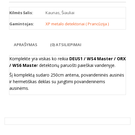
Kilmės šalis:
Kaunas, Šiauliai
Gamintojas:
XP metalo detektoriai ( Prancūzija )
APRAŠYMAS
(0) ATSILIEPIMAI
Komplekte yra viskas ko reikia
DEUS1 / WS4 Master / ORX
/ WS6 Maste
r detektorių paruošti paieškai vandenyje.
Šį komplektą sudaro 250cm antena, povandeninės ausinės
ir hermetiškas dėklas su jungtimi povandeninėms
ausinėms.