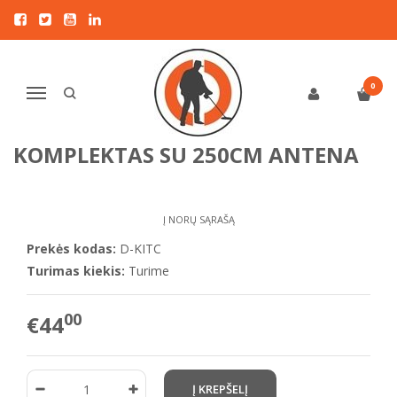
Pagrindinis
KITI PRIEDAI
XP priedai
XP DEUS1 / WS4 Master / ORX / WS6 Master povandeninis
komplektas su 250cm antena
0
Navigacija
XP DEUS1 / WS4 MASTER / ORX /
WS6 MASTER POVANDENINIS
KOMPLEKTAS SU 250CM ANTENA
Į NORŲ SĄRAŠĄ
Prekės kodas:
D-KITC
Turimas kiekis:
Turime
00
€44