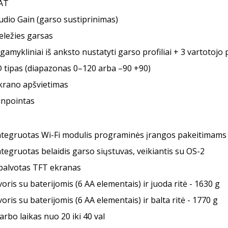
AT
udio Gain (garso sustiprinimas)
eležies garsas
 gamykliniai iš anksto nustatyti garso profiliai + 3 vartotoj
D tipas (diapazonas 0–120 arba –90 +90)
krano apšvietimas
inpointas
ntegruotas Wi-Fi modulis programinės įrangos pakeitimams
ntegruotas belaidis garso siųstuvas, veikiantis su OS-2
palvotas TFT ekranas
voris su baterijomis (6 AA elementais) ir juoda ritė - 1630 g
voris su baterijomis (6 AA elementais) ir balta ritė - 1770 g
arbo laikas nuo 20 iki 40 val