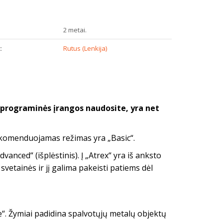
2 metai.
:
Rutus (Lenkija)
 programinės įrangos naudosite, yra net
 rekomenduojamas režimas yra „Basic“.
vanced“ (išplėstinis). Į „Atrex“ yra iš anksto
svetainės ir jį galima pakeisti patiems dėl
ne“. Žymiai padidina spalvotųjų metalų objektų