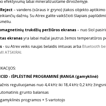
mo efektyvumą labai mineralizuotame dirvožemyje.
Reject
– vandens (sūraus ir gryno) įtakos objekto aptikimo 
ikiančių dažnių. Su Atrex galite vaikščioti šlapiais paplūdimia
smėliu.
omagnetinių trukdžių peržiūros ekranas
– nuo ​​šiol pasi
tas ekranas
yra labai mažai jautrus žemos temperatūros povei
ės
- su Atrex veiks naujas belaidis imtuvas arba
Bluetooth bel
AMI ATSKIRAI.
IKACIJOS:
CED - IŠPLĖSTINĖ PROGRAMINĖ ĮRANGA (gamyklinė)
ažnis reguliuojamas nuo 4,4 kHz iki 18,4 kHz 0,2 kHz žingsni
utomatinis grunto balansas
 gamyklinės programos + 5 vartotojo