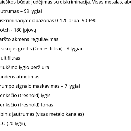
aieškos būdai: Judėjimas su diskriminacija, Visas metalas, ab
autrumas – 99 lygiai
iskriminacija: diapazonas 0-120 arba -90 +90
otch - 180 įpjovų
aršto akmens reguliavimas
akcijos greitis (žemės filtrai) - 8 lygiai
ultifiltras
riukšmo lygio peržiūra
andens atmetimas
rumpo signalo maskavimas – 7 lygiai
lenksčio (treshold) lygis
lenksčio (treshold) tonas
ibinis jautrumas (visas metalo kanalas)
CO (20 lygių)