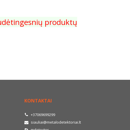
 sudėtingesnių produktų
KONTAKTAI
+37069699299
siauliai@metalodetektoriai.lt
mdetector