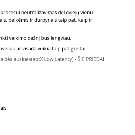
procesui neutralizavimas dėl dviejų vienu
is, pelkėmis ir durpynais taip pat, kaip ir
rinkti veikimo dažnį bus lengviau.
kiui ir visada veikia taip pat greitai.
aidės ausinės(aptX Low Latency) - ŠIE PRIEDAI
ais