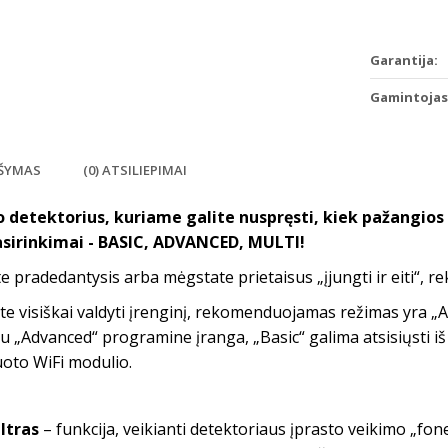
Garantija:
Gamintojas
ŠYMAS
(0) ATSILIEPIMAI
 detektorius, kuriame galite nuspręsti, kiek pažangios
asirinkimai - BASIC, ADVANCED, MULTI!
te pradedantysis arba mėgstate prietaisus „įjungti ir eiti“,
ite visiškai valdyti įrenginį, rekomenduojamas režimas yra „Ad
su „Advanced“ programine įranga, „Basic“ galima atsisiųsti iš 
uoto WiFi modulio.
iltras
– funkcija, veikianti detektoriaus įprasto veikimo „fo