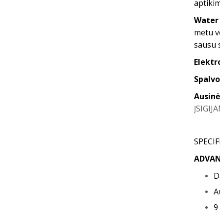
aptiki
Water 
metu ve
sausu 
Elektr
Spalvo
Ausin
ĮSIGIJ
SPECIF
ADVAN
D
A
9