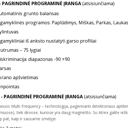
 - PAGRINDINĖ PROGRAMINĖ ĮRANGA
(atsisiunčiama)
utomatinis grunto balansas
 gamyklinės programos: Paplūdimys, Miškas, Parkas, Laukas,
ylintuvas
 gamykliniai iš anksto nustatyti garso profiliai
autrumas – 75 lygiai
iskriminacija: diapazonas -90 +90
arsas
krano apšvietimas
inpointas
 - PAGRINDINĖ PROGRAMINĖ ĮRANGA
(atsisiunčiama)
euos Multi Frequency – technologija, pagerinanti detektoriaus aptikim
miuose), tiek dirvose, kuriose yra daug magnetito. Su Atrex galite ieš
aip pat, kaip ir sausame smėlyje.