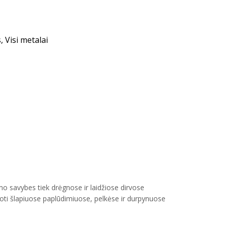
 Visi metalai
o savybes tiek drėgnose ir laidžiose dirvose
koti šlapiuose paplūdimiuose, pelkėse ir durpynuose