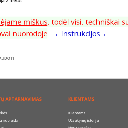
ja 2 metai.
bėjame miškus
, todėl visi, techniškai
vai nuorodoje
→ Instrukcijos ←
AUDOTI
TŲ APTARNAVIMAS
KLIENTAMS
ekės
Klientams
u nuolaida
Užsakymų istorija
ai
Norų sąrašas