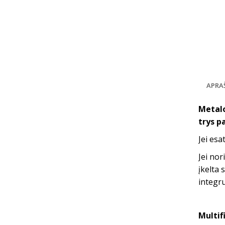
APRA
Metalo
trys p
Jei esa
Jei nor
įkelta 
integr
Multif