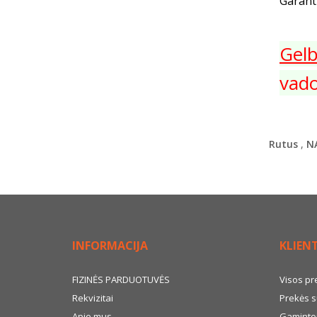
Garanti
Gel
vado
Rutus
,
N
INFORMACIJA
KLIEN
FIZINĖS PARDUOTUVĖS
Visos pr
Rekvizitai
Prekės s
Apie mus
Gamintoj