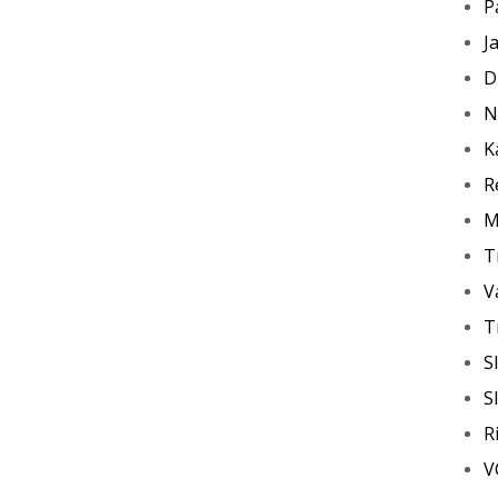
P
J
D
N
K
Re
M
T
V
T
S
S
R
V