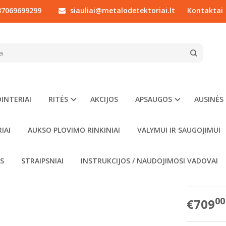
7069699299
siauliai@metalodetektoriai.lt
Kontaktai
DETEKTORIAI LAISVALAIKIUI
Rutus
Rutus ATREX metalo detektorius su
 ATREX METALO DETEKTORIUS SU 28CM
Prekės kod
Į NORŲ SĄRAŠĄ
Turimas ki
INTERIAI
RITĖS
AKCIJOS
APSAUGOS
AUSINĖS
Komplektac
IAI
AUKSO PLOVIMO RINKINIAI
VALYMUI IR SAUGOJIMUI
metal
apsa
OS
STRAIPSNIAI
INSTRUKCIJOS / NAUDOJIMOSI VADOVAI
apsa
00
€709