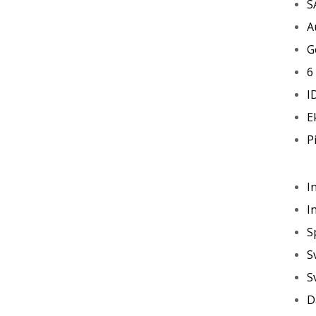
S
A
G
6
I
E
P
I
I
S
S
S
D