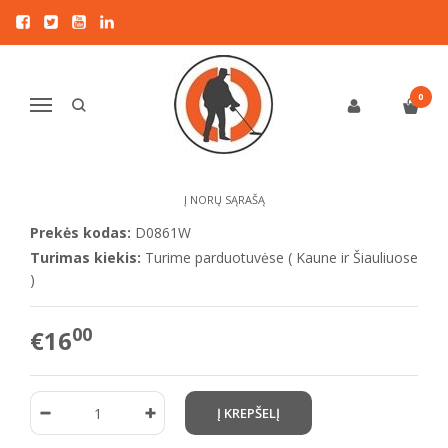
Pagrindinis
KITI PRIEDAI
XP priedai
XP DEUS / ORX povandeninis apsauginis dėklas
XP DEUS / ORX POVANDENINIS
0
Navigacija
APSAUGINIS DĖKLAS
Į NORŲ SĄRAŠĄ
Prekės kodas:
D0861W
Turimas kiekis:
Turime parduotuvėse ( Kaune ir Šiauliuose
)
00
€16