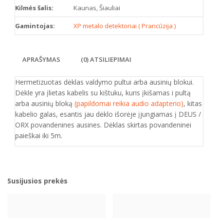
Kilmės šalis:
Kaunas, Šiauliai
Gamintojas:
XP metalo detektoriai ( Prancūzija )
APRAŠYMAS
(0) ATSILIEPIMAI
Hermetizuotas dėklas valdymo pultui arba ausinių blokui.
Dėkle yra įlietas kabelis su kištuku, kuris įkišamas i pultą
arba ausinių bloką
(papildomai reikia audio adapterio)
, kitas
kabelio galas, esantis jau dėklo išorėje įjungiamas į DEUS /
ORX povandenines ausines. Dėklas skirtas povandeninei
paieškai iki 5m.
Susijusios prekės