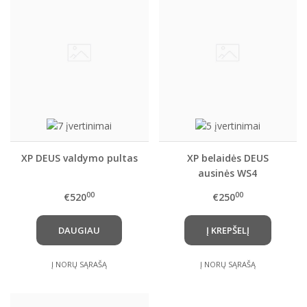
XP DEUS valdymo pultas
XP belaidės DEUS
ausinės WS4
00
00
€520
€250
DAUGIAU
Į KREPŠELĮ
Į NORŲ SĄRAŠĄ
Į NORŲ SĄRAŠĄ