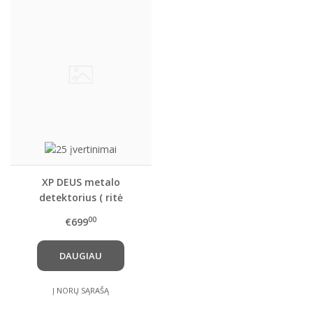
XP DEUS metalo
detektorius ( ritė
pasirinktinai ) ir kitais
00
€699
papildomai
pasirenkamais priedais
DAUGIAU
Į NORŲ SĄRAŠĄ