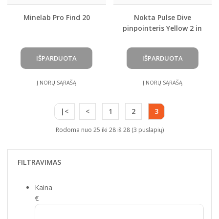
Minelab Pro Find 20
Nokta Pulse Dive
pinpointeris Yellow 2 in
1 ( 5.5")
Į NORŲ SĄRAŠĄ
Į NORŲ SĄRAŠĄ
|<
<
1
2
3
Rodoma nuo 25 iki 28 iš 28 (3 puslapių)
FILTRAVIMAS
Kaina
€