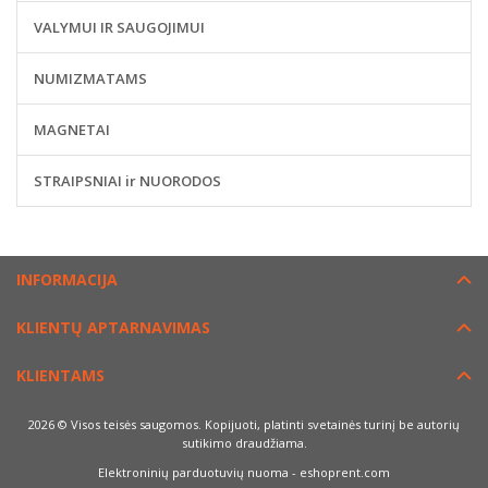
VALYMUI IR SAUGOJIMUI
NUMIZMATAMS
MAGNETAI
STRAIPSNIAI ir NUORODOS
INFORMACIJA
KLIENTŲ APTARNAVIMAS
KLIENTAMS
2026 © Visos teisės saugomos. Kopijuoti, platinti svetainės turinį be autorių
sutikimo draudžiama.
Elektroninių parduotuvių nuoma
-
eshoprent.com