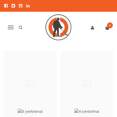
PINPOINTERIAI
Pagrindinis
PINPOINTERIAI
0
Navigacija