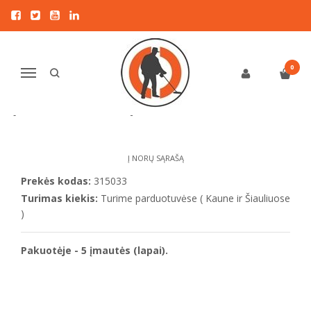
Pagrindinis
VALYMUI IR SAUGOJIMUI
OPTIMA albumo 5 įmautės x 54 monetoms iki 20 mm Ø (Leuchtturm)
OPTIMA ALBUMO 5 ĮMAUTĖS X 54
0
Navigacija
MONETOMS IKI 20 MM Ø
(LEUCHTTURM)
Į NORŲ SĄRAŠĄ
Prekės kodas:
315033
Turimas kiekis:
Turime parduotuvėse ( Kaune ir Šiauliuose
)
Pakuotėje - 5 įmautės (lapai).