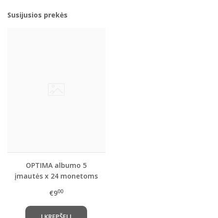
Susijusios prekės
OPTIMA albumo 5
įmautės x 24 monetoms
iki 34 mm Ø
00
€9
(Leuchtturm)
Į KREPŠELĮ