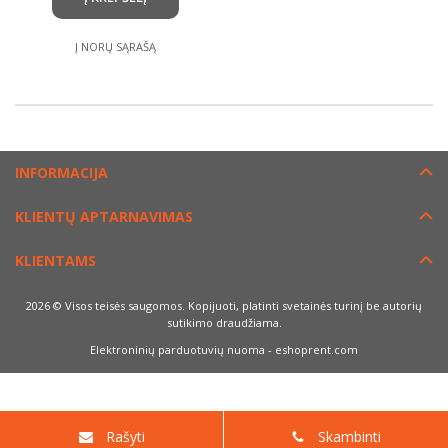
Į NORŲ SĄRAŠĄ
INFORMACIJA
KLIENTŲ APTARNAVIMAS
KLIENTAMS
2026 © Visos teisės saugomos. Kopijuoti, platinti svetainės turinį be autorių
sutikimo draudžiama.
Elektroninių parduotuvių nuoma
-
eshoprent.com
Rašyti
Skambinti