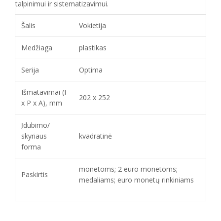
talpinimui ir sistematizavimui.
Šalis
Vokietija
Medžiaga
plastikas
Serija
Optima
Išmatavimai (I
202 x 252
x P x A), mm
Įdubimo/
skyriaus
kvadratinė
forma
monetoms; 2 euro monetoms;
Paskirtis
medaliams; euro monetų rinkiniams