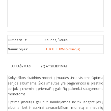
Kilmės šalis:
Kaunas, Šiauliai
Gamintojas:
LEUCHTTURM (Vokietija)
APRAŠYMAS
(0) ATSILIEPIMAI
Kokybiškos skaidrios monetų įmautės tinka visiems Optima
serijos albumams. Šios įmautės yra pagamintos iš plastiko
be jokių cheminių priemaišų galinčių pakenkti saugomoms
monetoms.
Optima įmautės gali būti naudojamos ne tik įsegant jas į
albumą, bet ir atskirai savarankiškam monetų ar medalių