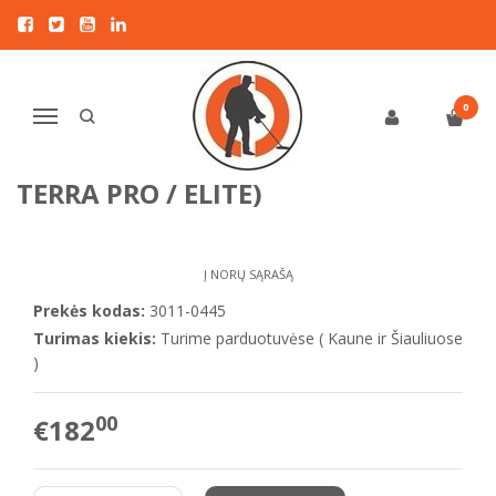
Pagrindinis
KITI PRIEDAI
Minelab
Minelab ML105 belaidės ausinės (Manticore, Equinox 700/900, X-
Terra Pro / Elite)
0
Navigacija
MINELAB ML105 BELAIDĖS AUSINĖS
(MANTICORE, EQUINOX 700/900, X-
TERRA PRO / ELITE)
Į NORŲ SĄRAŠĄ
Prekės kodas:
3011-0445
Turimas kiekis:
Turime parduotuvėse ( Kaune ir Šiauliuose
)
00
€182