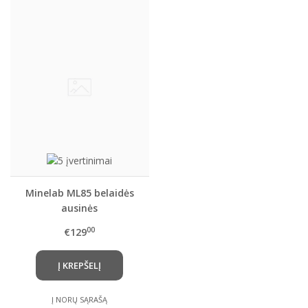
Minelab ML85 belaidės
ausinės
00
€129
Į KREPŠELĮ
Į NORŲ SĄRAŠĄ