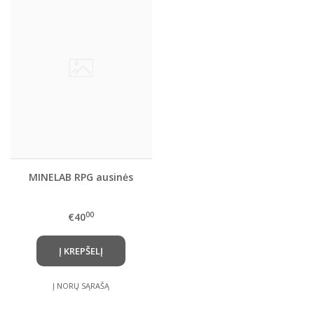
MINELAB RPG ausinės
00
€40
Į KREPŠELĮ
Į NORŲ SĄRAŠĄ