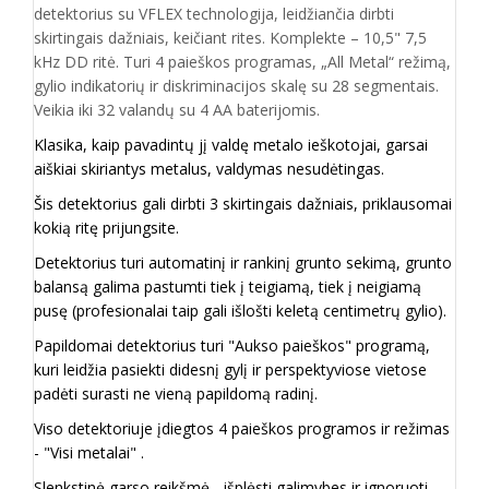
detektorius su VFLEX technologija, leidžiančia dirbti
skirtingais dažniais, keičiant rites. Komplekte – 10,5" 7,5
kHz DD ritė. Turi 4 paieškos programas, „All Metal“ režimą,
gylio indikatorių ir diskriminacijos skalę su 28 segmentais.
Veikia iki 32 valandų su 4 AA baterijomis.
Klasika, kaip pavadintų jį valdę metalo ieškotojai, garsai
aiškiai skiriantys metalus, valdymas nesudėtingas.
Šis detektorius gali dirbti 3 skirtingais dažniais, priklausomai
kokią ritę prijungsite.
Detektorius turi automatinį ir rankinį grunto sekimą, grunto
balansą galima pastumti tiek į teigiamą, tiek į neigiamą
pusę (profesionalai taip gali išlošti keletą centimetrų gylio).
Papildomai detektorius turi "Aukso paieškos" programą,
kuri leidžia pasiekti didesnį gylį ir perspektyviose vietose
padėti surasti ne vieną papildomą radinį.
Viso detektoriuje įdiegtos 4 paieškos programos ir režimas
- "Visi metalai" .
Slenkstinė garso reikšmė - išplėsti galimybes ir ignoruoti