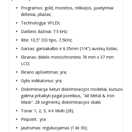
Programos: gold, monetos, relikvijos, juvelyriniai
dirbiniai, pliažas;
Technologija: VFLEX;
Darbinis dažniai: 7.5 kHz;
Ritė: 10,5” DD tipo, 7,5kHz;
Garsas: garsiakalbis ir 6.35mm (1/4") ausinių lizdas;
Ekranas: didelis monochrominis 76 mm x 37 mm
LCD;
Ekrano apšvietimas: yra;
Gylio indikatorius: yra;
Diskriminacija: keturi diskriminacijos modeliai, kuriuos
galima pritaikyti pagal poreikius, "All Metal & Iron
Mask". 28 segmentų diskriminacijos skalė;
Tonai: 1, 2, 3, 4 ir Multi (28);
Pinpoint : yra
Jautrumas: reguliuojamas (1 iki 30);