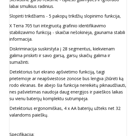
labai smulkius radinius.
Slopinti trikdžiams - 5 pakopų trikdžių slopinimo funkcija,
X Terra 705 turi integruotą grafinio identifikavimo
stabilizavimo funkciją - skaičiai nešokinėja, gaunama stabili
informacija.
Diskriminacija suskirstyta į 28 segmentus, kiekvienam
galima priskirti ir savo garsą, garsų skaičių galima ir
sumažinti.
Detektorius turi ekrano apšvietimo funkciją, taigi
prietemoje ar neapšviestose zonose bus lengva įžiūrėti ką
rodo ekranas.
Be abejo šia funkcija nereikėtų piknaudžiauti,
nes pašvietimas naudoja daug energijos ir paieškos laikas
su vienu baterijų komplektu sutrumpėja.
Detektorius ergonomiškas, 4 x AA baterijų užteks net 32
valandoms paieškų.
Specifikacija: