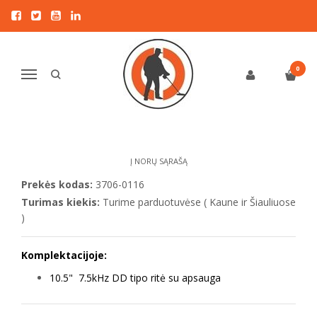
Pagrindinis
DETEKTORIAI LAISVALAIKIUI
Minelab
Minelab X Terra 705 metalo detektorius su 10.5" 7.5kHz DD rite
MINELAB X TERRA 705 METALO
0
Navigacija
DETEKTORIUS SU 10.5" 7.5KHZ DD
RITE
Į NORŲ SĄRAŠĄ
Prekės kodas:
3706-0116
Turimas kiekis:
Turime parduotuvėse ( Kaune ir Šiauliuose
)
Komplektacijoje:
10.5" 7.5kHz DD tipo ritė su apsauga