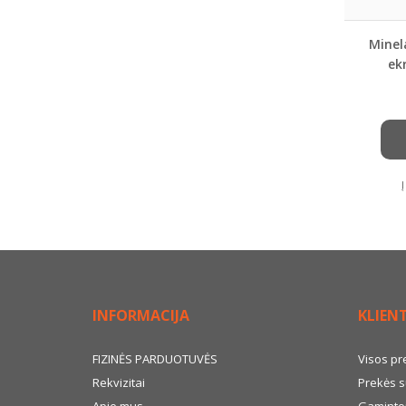
Minel
ek
INFORMACIJA
KLIEN
FIZINĖS PARDUOTUVĖS
Visos pr
Rekvizitai
Prekės s