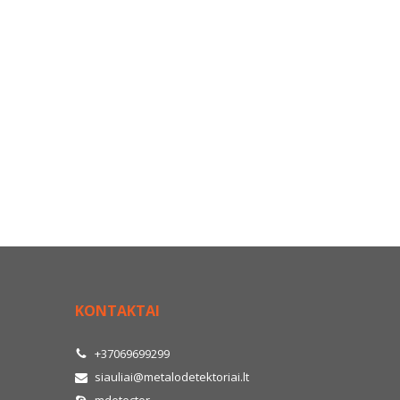
KONTAKTAI
+37069699299
siauliai@metalodetektoriai.lt