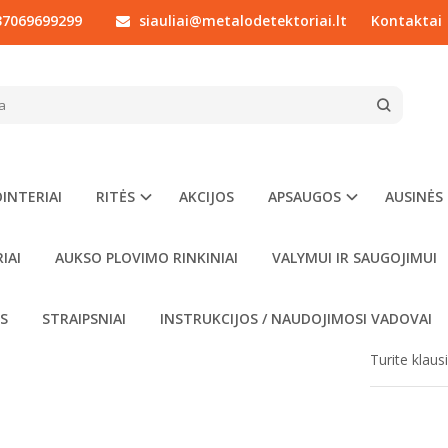
7069699299
siauliai@metalodetektoriai.lt
Kontaktai
KITI PRIEDAI
Minelab
Minelab Vanquish 540 pulto priekinė dalis
LAB VANQUISH 540 PULTO PRIEKINĖ D
Prekės kod
Į NORŲ SĄRAŠĄ
Turimas ki
INTERIAI
RITĖS
AKCIJOS
APSAUGOS
AUSINĖS
00
€15
IAI
AUKSO PLOVIMO RINKINIAI
VALYMUI IR SAUGOJIMUI
OS
STRAIPSNIAI
INSTRUKCIJOS / NAUDOJIMOSI VADOVAI
Turite klau