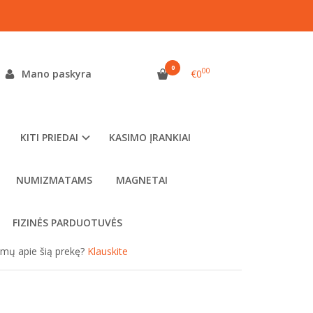
ALIS
0
00
Mano paskyra
€0
as:
0703-0374-003
ekis:
pristatymas per 7 d. dienas
KITI PRIEDAI
KASIMO ĮRANKIAI
NUMIZMATAMS
MAGNETAI
FIZINĖS PARDUOTUVĖS
simų apie šią prekę?
Klauskite