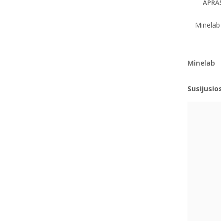
APRA
Minelab 
Minelab
Susijusio