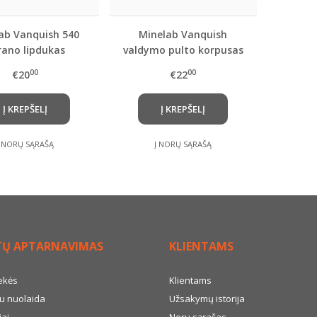
ab Vanquish 540
Minelab Vanquish
rano lipdukas
valdymo pulto korpusas
00
00
€20
€22
Į KREPŠELĮ
Į KREPŠELĮ
Į NORŲ SĄRAŠĄ
Į NORŲ SĄRAŠĄ
TŲ APTARNAVIMAS
KLIENTAMS
ekės
Klientams
u nuolaida
Užsakymų istorija