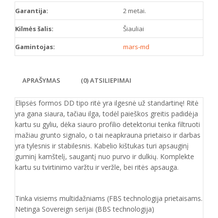
Garantija:
2 metai.
Kilmės šalis:
Šiauliai
Gamintojas:
mars-md
APRAŠYMAS
(0) ATSILIEPIMAI
Elipsės formos DD tipo ritė yra ilgesnė už standartinę! Ritė
yra gana siaura, tačiau ilga, todėl paieškos greitis padidėja
kartu su gyliu, dėka siauro profilio detektoriui tenka filtruoti
mažiau grunto signalo, o tai neapkrauna prietaiso ir darbas
yra tylesnis ir stabilesnis. Kabelio kištukas turi apsauginį
guminį kamštelį, saugantį nuo purvo ir dulkių. Komplekte
kartu su tvirtinimo varžtu ir veržle, bei ritės apsauga.
Tinka visiems multidažniams (FBS technologija prietaisams.
Netinga Sovereign serijai (BBS technologija)