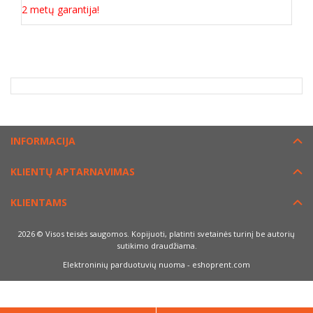
2 metų garantija!
INFORMACIJA
KLIENTŲ APTARNAVIMAS
KLIENTAMS
2026 © Visos teisės saugomos. Kopijuoti, platinti svetainės turinį be autorių
sutikimo draudžiama.
Elektroninių parduotuvių nuoma
-
eshoprent.com