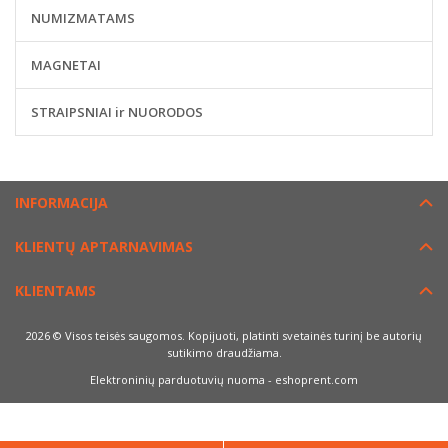
NUMIZMATAMS
MAGNETAI
STRAIPSNIAI ir NUORODOS
INFORMACIJA
KLIENTŲ APTARNAVIMAS
KLIENTAMS
2026 © Visos teisės saugomos. Kopijuoti, platinti svetainės turinį be autorių
sutikimo draudžiama.
Elektroninių parduotuvių nuoma
-
eshoprent.com