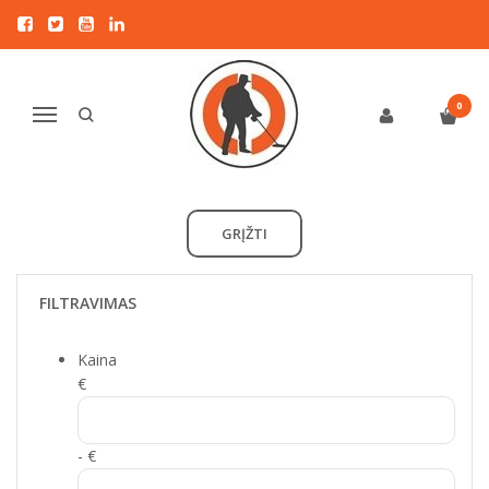
LEIDYKLA NETIMERAS (LT)
Pagrindinis
Pirkite pagal gamintoją
leidykla NETIMERAS (LT)
0
Navigacija
Atsiprašome, tačiau pasirinkto gamintojo prekių šiuo metu
neturime!
GRĮŽTI
FILTRAVIMAS
Kaina
€
- €