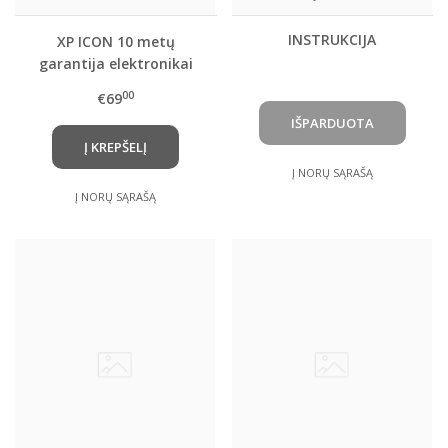
INSTRUKCIJA
XP ICON 10 metų
garantija elektronikai
(5+5)
00
€69
Į KREPŠELĮ
Į NORŲ SĄRAŠĄ
Į NORŲ SĄRAŠĄ