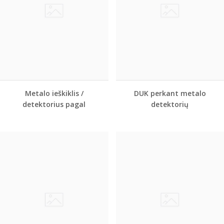
Metalo ieškiklis /
DUK perkant metalo
detektorius pagal
detektorių
skiriamą biudžetą