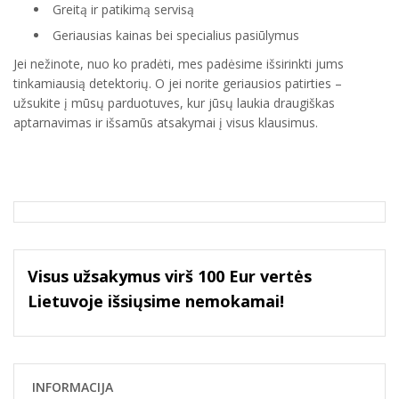
Greitą ir patikimą servisą
Geriausias kainas bei specialius pasiūlymus
Jei nežinote, nuo ko pradėti, mes padėsime išsirinkti jums
tinkamiausią detektorių. O jei norite geriausios patirties –
užsukite į mūsų parduotuves, kur jūsų laukia draugiškas
aptarnavimas ir išsamūs atsakymai į visus klausimus.
Visus užsakymus virš 100 Eur vertės
Lietuvoje išsiųsime nemokamai!
INFORMACIJA