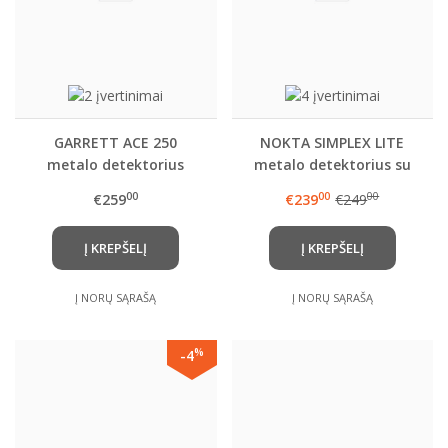
GARRETT ACE 250
NOKTA SIMPLEX LITE
metalo detektorius
metalo detektorius su
11" rite (SX28)
00
00
00
€259
€239
€249
Į KREPŠELĮ
Į KREPŠELĮ
Į NORŲ SĄRAŠĄ
Į NORŲ SĄRAŠĄ
%
-4