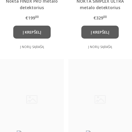
Nokta FINDX PRO metalo
NOKTA SIMPLEX ULTRA
detektorius
metalo detektorius
00
00
€199
€329
Į KREPŠELĮ
Į KREPŠELĮ
Į NORŲ SĄRAŠĄ
Į NORŲ SĄRAŠĄ