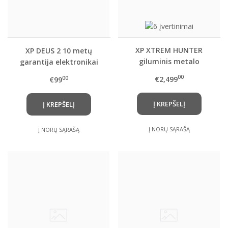
XP XTREM HUNTER
XP DEUS 2 10 metų
giluminis metalo
garantija elektronikai
detektorius (DEUS 2
(5+5)
00
€2,499
00
€99
valdymo pultas, WSAIIXL
belaidės ausinės,
Į KREPŠELĮ
Į KREPŠELĮ
giluminės ritės su rėmu,
transportavimo
lagaminas)
Į NORŲ SĄRAŠĄ
Į NORŲ SĄRAŠĄ