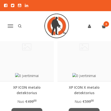
VISOS PREKĖS
NAUJAUSIOS PREKĖS
0
Navigacija
XP ICON metalo
XP ICON X metalo
detektorius
detektorius
00
00
Nuo
€499
Nuo
€599