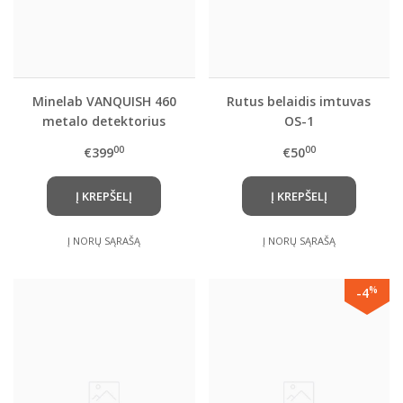
Minelab VANQUISH 460
Rutus belaidis imtuvas
metalo detektorius
OS-1
(2026m. serija )
00
00
€399
€50
Į KREPŠELĮ
Į KREPŠELĮ
Į NORŲ SĄRAŠĄ
Į NORŲ SĄRAŠĄ
%
-4