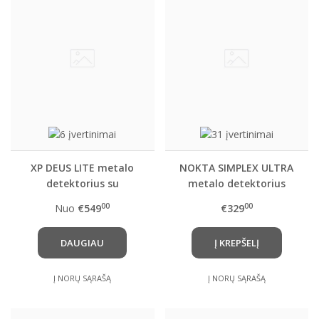
XP DEUS LITE metalo
NOKTA SIMPLEX ULTRA
detektorius su
metalo detektorius
pasirinkta rite ir
00
00
Nuo
€549
€329
belaidėmis ausinėmis
WS4 ( WS4 Master )
DAUGIAU
Į KREPŠELĮ
Į NORŲ SĄRAŠĄ
Į NORŲ SĄRAŠĄ