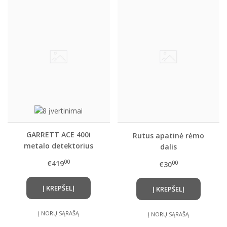
GARRETT ACE 400i
Rutus apatinė rėmo
metalo detektorius
dalis
00
€419
00
€30
Į KREPŠELĮ
Į KREPŠELĮ
Į NORŲ SĄRAŠĄ
Į NORŲ SĄRAŠĄ