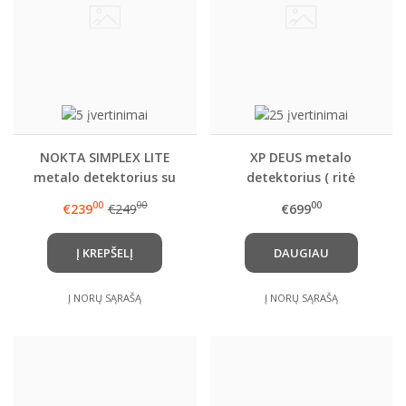
NOKTA SIMPLEX LITE
XP DEUS metalo
metalo detektorius su
detektorius ( ritė
9,5x6" rite (SX24)
pasirinktinai ) ir kitais
00
00
00
€239
€249
€699
papildomai
pasirenkamais priedais
Į KREPŠELĮ
DAUGIAU
Į NORŲ SĄRAŠĄ
Į NORŲ SĄRAŠĄ