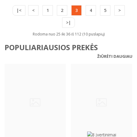
|<
<
1
2
3
4
5
>
>|
Rodoma nuo 25 iki 36 iš 112 (10 puslapių)
POPULIARIAUSIOS PREKĖS
ŽIŪRĖTI DAUGIAU