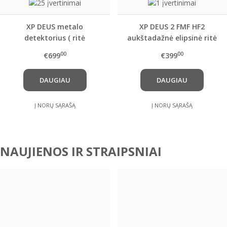
XP DEUS metalo
XP DEUS 2 FMF HF2
detektorius ( ritė
aukštadažnė elipsinė ritė
pasirinktinai ) ir kitais
00
00
€699
€399
papildomai
pasirenkamais priedais
DAUGIAU
DAUGIAU
Į NORŲ SĄRAŠĄ
Į NORŲ SĄRAŠĄ
NAUJIENOS IR STRAIPSNIAI