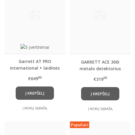
Garrett AT PRO
GARRETT ACE 300i
international + laidinės
metalo detektorius
ausinės
00
€649
00
€319
Į KREPŠELĮ
Į KREPŠELĮ
Į NORŲ SĄRAŠĄ
Į NORŲ SĄRAŠĄ
Populiari