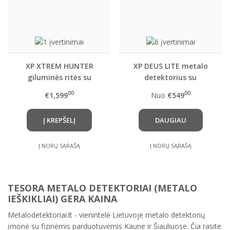
XP XTREM HUNTER
XP DEUS LITE metalo
giluminės ritės su
detektorius su
specialiu rėmu ir
pasirinkta rite ir
00
00
€1,599
Nuo
€549
trasportavimo
belaidėmis ausinėmis
lagaminu
WS4 ( WS4 Master )
Į KREPŠELĮ
DAUGIAU
Į NORŲ SĄRAŠĄ
Į NORŲ SĄRAŠĄ
TESORA METALO DETEKTORIAI (METALO
IEŠKIKLIAI) GERA KAINA
Metalodetektoriai.lt - vienintelė Lietuvoje metalo detektorių
įmonė su fizinėmis parduotuvėmis Kaune ir Šiauliuose. Čia rasite