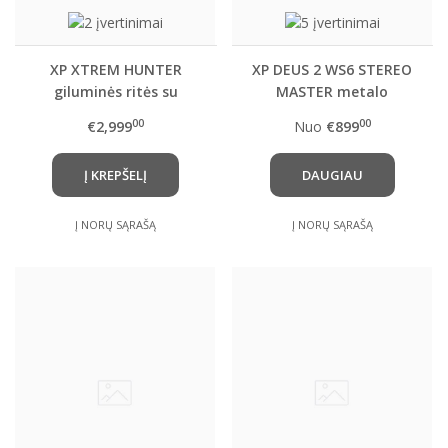
XP XTREM HUNTER
XP DEUS 2 WS6 STEREO
giluminės ritės su
MASTER metalo
specialiu rėmu ir
detektorius su
00
00
€2,999
Nuo
€899
trasportavimo
pasirinkta rite
lagaminu + DEUS 2
Į KREPŠELĮ
DAUGIAU
metalo detektorius
Į NORŲ SĄRAŠĄ
Į NORŲ SĄRAŠĄ