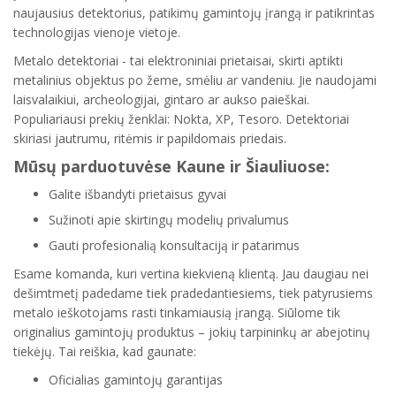
naujausius detektorius, patikimų gamintojų įrangą ir patikrintas
technologijas vienoje vietoje.
Metalo detektoriai - tai elektroniniai prietaisai, skirti aptikti
metalinius objektus po žeme, smėliu ar vandeniu. Jie naudojami
laisvalaikiui, archeologijai, gintaro ar aukso paieškai.
Populiariausi prekių ženklai: Nokta, XP, Tesoro. Detektoriai
skiriasi jautrumu, ritėmis ir papildomais priedais.
Mūsų parduotuvėse Kaune ir Šiauliuose:
Galite išbandyti prietaisus gyvai
Sužinoti apie skirtingų modelių privalumus
Gauti profesionalią konsultaciją ir patarimus
Esame komanda, kuri vertina kiekvieną klientą. Jau daugiau nei
dešimtmetį padedame tiek pradedantiesiems, tiek patyrusiems
metalo ieškotojams rasti tinkamiausią įrangą. Siūlome tik
originalius gamintojų produktus – jokių tarpininkų ar abejotinų
tiekėjų. Tai reiškia, kad gaunate:
Oficialias gamintojų garantijas