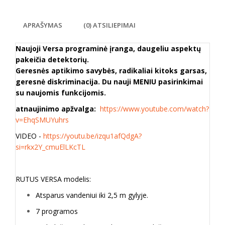
APRAŠYMAS
(0) ATSILIEPIMAI
Naujoji Versa programinė įranga, daugeliu aspektų
pakeičia detektorių.
Geresnės aptikimo savybės, radikaliai kitoks garsas,
geresnė diskriminacija. Du nauji MENIU pasirinkimai
su naujomis funkcijomis.
atnaujinimo apžvalga:
https://www.youtube.com/watch?
v=EhqSMUYuhrs
VIDEO -
https://youtu.be/izqu1afQdgA?
si=rkx2Y_cmuElLKcTL
RUTUS VERSA modelis:
Atsparus vandeniui iki 2,5 m gylyje.
7 programos