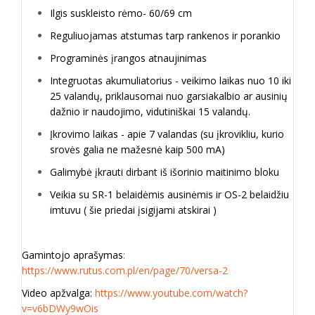
Ilgis suskleisto rėmo- 60/69 cm
Reguliuojamas atstumas tarp rankenos ir porankio
Programinės įrangos atnaujinimas
Integruotas akumuliatorius - veikimo laikas nuo 10 iki
25 valandų, priklausomai nuo garsiakalbio ar ausinių
dažnio ir naudojimo, vidutiniškai 15 valandų.
Įkrovimo laikas - apie 7 valandas (su įkrovikliu, kurio
srovės galia ne mažesnė kaip 500 mA)
Galimybė įkrauti dirbant iš išorinio maitinimo bloku
Veikia su SR-1 belaidėmis ausinėmis ir OS-2 belaidžiu
imtuvu ( šie priedai įsigijami atskirai )
Gamintojo aprašymas
:
https://www.rutus.com.pl/en/page/70/versa-2
Video apžvalga:
https://www.youtube.com/watch?
v=v6bDWy9wOis