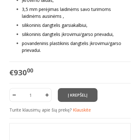
įkrovimo laidas,
3,5 mm perėjimas laidinėms savo turimoms
laidinėms ausinėms ,
silikoninis dangtelis garsiakalbiui,
silikoninis dangtelis įkrovimui/garso prievadui,
povandeninis plastikinis dangtelis įkrovimui/garso
prievadui.
00
€930
Turite klausimų apie šią prekę?
Klauskite