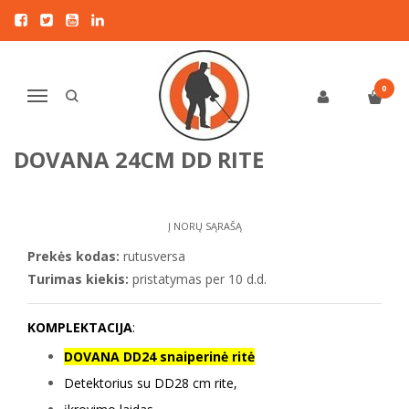
Pagrindinis
DETEKTORIAI LAISVALAIKIUI
Rutus
RUTUS VERSA VC metalo detektorius su 28cm DD rite + DOVANA 24cm
DD ritė
0
Navigacija
RUTUS VERSA VC METALO
DETEKTORIUS SU 28CM DD RITE +
DOVANA 24CM DD RITĖ
Į NORŲ SĄRAŠĄ
Prekės kodas:
rutusversa
Turimas kiekis:
pristatymas per 10 d.d.
KOMPLEKTACIJA
:
DOVANA DD24 snaiperinė ritė
Detektorius su DD28 cm rite,