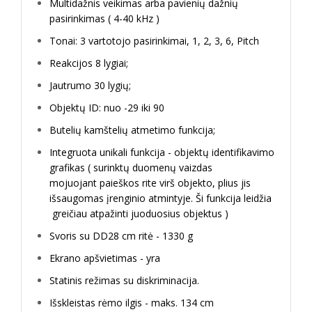
Multidažnis veikimas arba pavienių dažnių
pasirinkimas ( 4-40 kHz )
Tonai: 3 vartotojo pasirinkimai, 1, 2, 3, 6, Pitch
Reakcijos 8 lygiai;
Jautrumo 30 lygių;
Objektų ID: nuo -29 iki 90
Butelių kamštelių atmetimo funkcija;
Integruota unikali funkcija - objektų identifikavimo
grafikas ( surinktų duomenų vaizdas
mojuojant paieškos rite virš objekto, plius jis
išsaugomas įrenginio atmintyje. Ši funkcija leidžia
greičiau atpažinti juoduosius objektus )
Svoris su DD28 cm ritė - 1330 g
Ekrano apšvietimas - yra
Statinis režimas su diskriminacija.
Išskleistas rėmo ilgis - maks. 134 cm