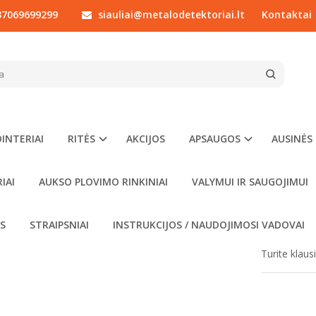
7069699299
siauliai@metalodetektoriai.lt
Kontaktai
RITĖS
XP ritės
XP Gmaxx / Adx 24x11 cm snaiperinė ritė 4.6 kHz
AXX / ADX 24X11 CM SNAIPERINĖ RITĖ
Prekės kod
Į NORŲ SĄRAŠĄ
Turimas ki
INTERIAI
RITĖS
AKCIJOS
APSAUGOS
AUSINĖS
00
€189
IAI
AUKSO PLOVIMO RINKINIAI
VALYMUI IR SAUGOJIMUI
OS
STRAIPSNIAI
INSTRUKCIJOS / NAUDOJIMOSI VADOVAI
Turite klau