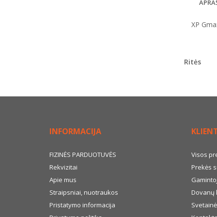
APRA
XP Gmax
Ritės
INFORMACIJA
KLIEN
FIZINĖS PARDUOTUVĖS
Visos pr
Rekvizitai
Prekės s
Apie mus
Gamintoj
Straipsniai, nuotraukos
Dovanų 
Pristatymo informacija
Svetainė