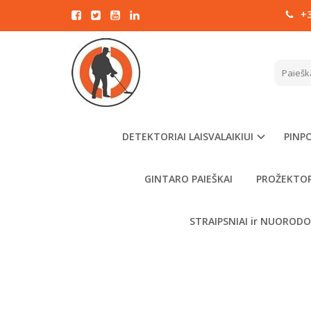
+3
Pagrindinis
XP GM
DETEKTORIAI LAISVALAIKIUI
PINPO
GINTARO PAIEŠKAI
PROŽEKTOR
STRAIPSNIAI ir NUOROD