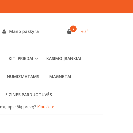
 4.6 KHZ
0
00
Mano paskyra
€0
as:
XPOO46
ekis:
Turime parduotuvėje Šiauliuose
KITI PRIEDAI
KASIMO ĮRANKIAI
NUMIZMATAMS
MAGNETAI
FIZINĖS PARDUOTUVĖS
simų apie šią prekę?
Klauskite