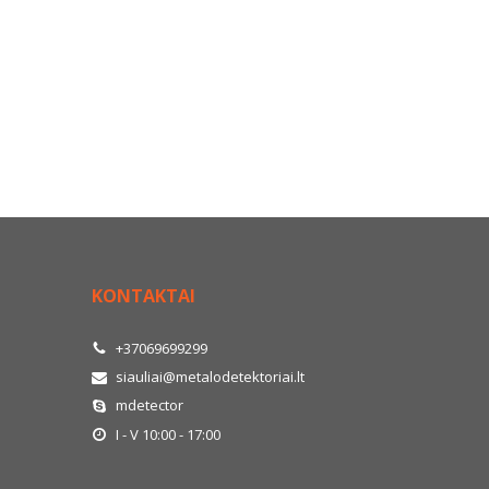
KONTAKTAI
+37069699299
siauliai@metalodetektoriai.lt
mdetector
I - V 10:00 - 17:00