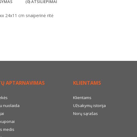
ŠYMAS
(0) ATSILIEPIMAI
x 24x11 cm snaiperinė ritė
TŲ APTARNAVIMAS
KLIENTAMS
ekės
Klientams
u nuolaida
Užsakymų istorija
ai
Norų sąrašas
kuponai
s medis