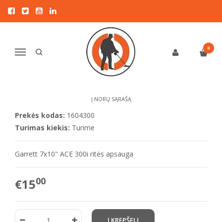
Pagrindinis
KITI PRIEDAI
Garrett
Garrett 7x10" ACE 300i ritės apsauga
GARRETT 7X10" ACE 300I RITĖS
0
Navigacija
APSAUGA
Į NORŲ SĄRAŠĄ
Prekės kodas:
1604300
Turimas kiekis:
Turime
Garrett 7x10" ACE 300i ritės apsauga
00
€15