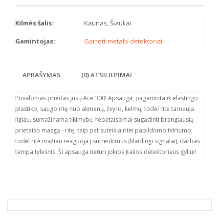
Kilmės šalis:
Kaunas, Šiauliai
Gamintojas:
Garrett-metalo-detektoriai
APRAŠYMAS
(0) ATSILIEPIMAI
Privalomas priedas jūsų Ace 300! Apsauga, pagaminta iš elastingo
plastiko, saugo ritę nuo akmenų, žvyro, kelmų, todėl ritė tarnauja
ilgiau, sumažinama tikimybė nepataisomai sugadinti brangiausią
prietaiso mazgą - ritę, taip pat suteikia ritei papildomo tvirtumo,
todėl ritė mažiau reaguoja į sutrenkimus (klaidingi signalai), darbas
tampa tylesnis. Ši apsauga neturi jokios įtakos detektoriaus gyliui!