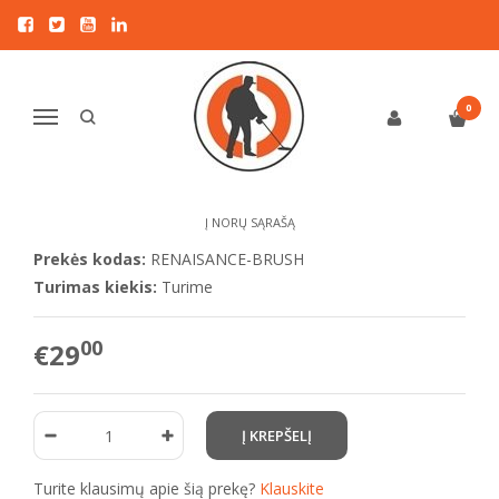
Pagrindinis
VALYMUI IR SAUGOJIMUI
Fosforo-bronzos valymo šepetėlis Renaisance
FOSFORO-BRONZOS VALYMO
0
Navigacija
ŠEPETĖLIS RENAISANCE
Į NORŲ SĄRAŠĄ
Prekės kodas:
RENAISANCE-BRUSH
Turimas kiekis:
Turime
00
€29
Turite klausimų apie šią prekę?
Klauskite