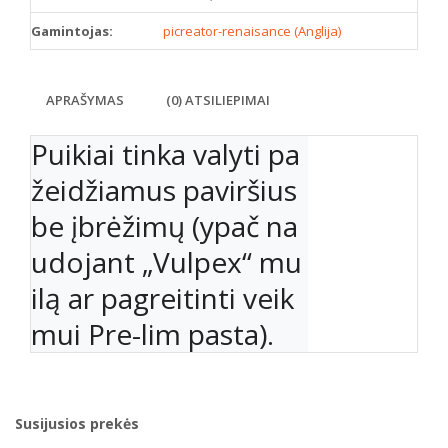
Gamintojas:
picreator-renaisance (Anglija)
APRAŠYMAS
(0) ATSILIEPIMAI
Puikiai tinka valyti pa
žeidžiamus paviršius
be įbrėžimų (ypač na
udojant „Vulpex“ mu
ilą ar pagreitinti veik
Susijusios prekės