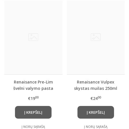
Renaisance Pre-Lim
Renaisance Vulpex
švelni valymo pasta
skystas muilas 250ml
00
00
€19
€24
Į KREPŠELĮ
Į KREPŠELĮ
Į NORŲ SĄRAŠĄ
Į NORŲ SĄRAŠĄ