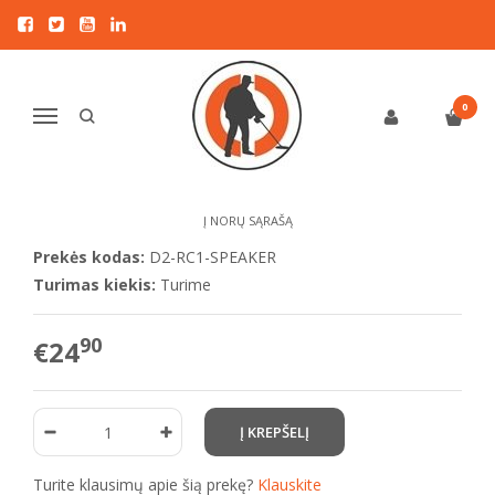
Pagrindinis
KITI PRIEDAI
XP DEUS II priedai
XP DEUS2 pulto garsiakalbis (komplektas)
XP DEUS2 PULTO GARSIAKALBIS
0
Navigacija
(KOMPLEKTAS)
Į NORŲ SĄRAŠĄ
Prekės kodas:
D2-RC1-SPEAKER
Turimas kiekis:
Turime
90
€24
Turite klausimų apie šią prekę?
Klauskite