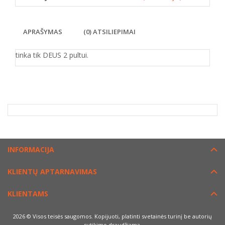
APRAŠYMAS
(0) ATSILIEPIMAI
tinka tik DEUS 2 pultui.
INFORMACIJA
KLIENTŲ APTARNAVIMAS
KLIENTAMS
2026 © Visos teisės saugomos. Kopijuoti, platinti svetainės turinį be autorių
sutikimo draudžiama.