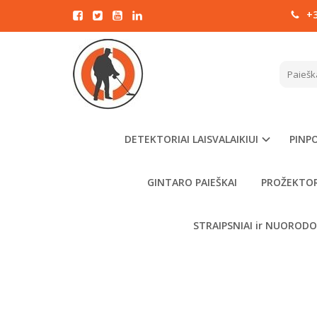
+3
Pagrindinis
COILT
DETEKTORIAI LAISVALAIKIUI
PINPO
GINTARO PAIEŠKAI
PROŽEKTOR
STRAIPSNIAI ir NUOROD