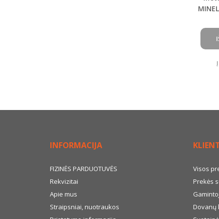
MINEL
INFORMACIJA
KLIEN
FIZINĖS PARDUOTUVĖS
Visos pr
Rekvizitai
Prekės s
Apie mus
Gamintoj
Straipsniai, nuotraukos
Dovanų 