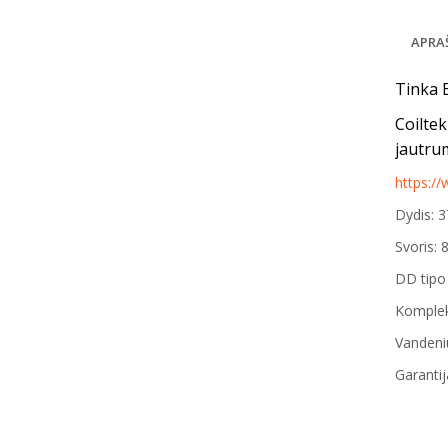
APRA
Tinka 
Coiltek
jautrum
https:/
Dydis:
Svoris: 
DD tipo 
Komplekt
Vandeniu
Garantij