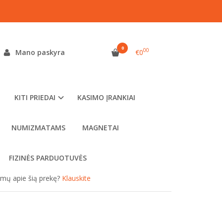
0
00
Mano paskyra
€0
as:
c04-0019
ekis:
Turime parduotuvėse ( Kaune ir Šiauliuose )
KITI PRIEDAI
KASIMO ĮRANKIAI
NUMIZMATAMS
MAGNETAI
FIZINĖS PARDUOTUVĖS
simų apie šią prekę?
Klauskite