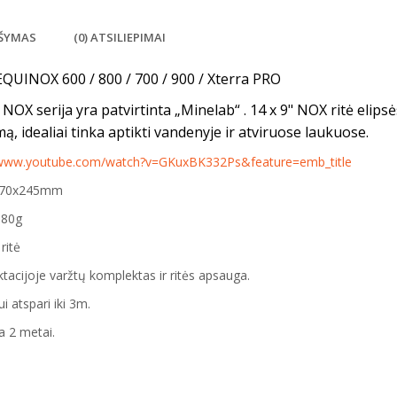
ŠYMAS
(0) ATSILIEPIMAI
EQUINOX 600 / 800 / 700 / 900 / Xterra PRO
 NOX serija yra patvirtinta „Minelab“ . 14 x 9" NOX ritė elipsės
ą, idealiai tinka aptikti vandenyje ir atviruose laukuose.
/www.youtube.com/watch?v=GKuxBK332Ps&feature=emb_title
 370x245mm
880g
ritė
acijoje varžtų komplektas ir ritės apsauga.
i atspari iki 3m.
a 2 metai.