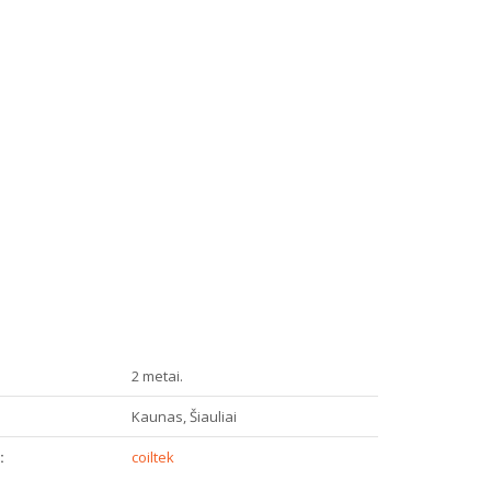
2 metai.
:
Kaunas, Šiauliai
:
coiltek