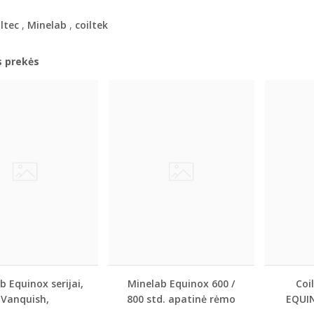
ltec
,
Minelab
,
coiltek
s prekės
b Equinox serijai,
Minelab Equinox 600 /
Coi
Vanquish,
800 std. apatinė rėmo
EQUIN