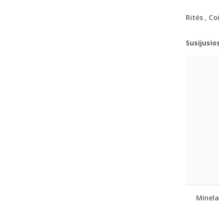
Ritės
,
Coi
Susijusio
Minela