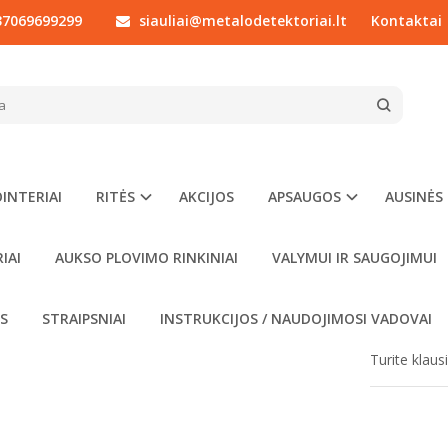
7069699299
siauliai@metalodetektoriai.lt
Kontaktai
RITĖS
Minelab
Coiltek 14x9" ritė EQUINOX detektoriui
EK 14X9" RITĖ EQUINOX DETEKTORIUI
Prekės kod
Į NORŲ SĄRAŠĄ
Turimas ki
INTERIAI
RITĖS
AKCIJOS
APSAUGOS
AUSINĖS
00
€286
IAI
AUKSO PLOVIMO RINKINIAI
VALYMUI IR SAUGOJIMUI
OS
STRAIPSNIAI
INSTRUKCIJOS / NAUDOJIMOSI VADOVAI
Turite klau