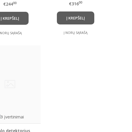
00
€316
00
€244
Į KREPŠELĮ
Į KREPŠELĮ
Į NORŲ SĄRAŠĄ
 NORŲ SĄRAŠĄ
lo detektorius