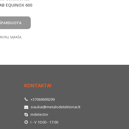
AB EQUINOX 600
 NORŲ SĄRAŠĄ
KONTAKTAI
+37069699299
siauliai@metalodetektoriai.lt
mdetector
I - V 10:00 - 17:00