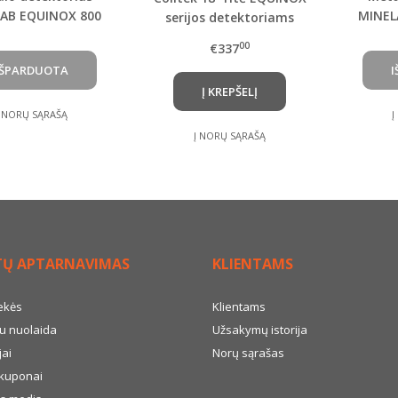
AB EQUINOX 800
MINEL
serijos detektoriams
00
€337
Į KREPŠELĮ
Į NORŲ SĄRAŠĄ
Į
Į NORŲ SĄRAŠĄ
TŲ APTARNAVIMAS
KLIENTAMS
ekės
Klientams
u nuolaida
Užsakymų istorija
ai
Norų sąrašas
kuponai