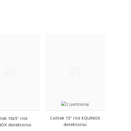
Coiltek 15" ritė EQUINOX
ltek 10x5" ritė
detektoriui
OX detektoriui