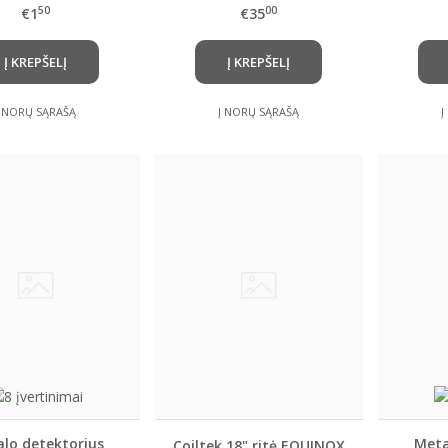
a705(new) - ritės
dalis
50
00
€1
€35
tarpinė
Į KREPŠELĮ
Į KREPŠELĮ
Į NORŲ SĄRAŠĄ
Į NORŲ SĄRAŠĄ
Į
lo detektorius
Meta
Coiltek 18" ritė EQUINOX