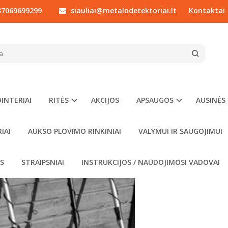
7069699299
siauliai@metalodetektoriai.lt
Kontaktai
PILKOSIOS RINKOS DETEKTORIAI
INTERIAI
RITĖS
AKCIJOS
APSAUGOS
AUSINĖS
IAI
AUKSO PLOVIMO RINKINIAI
VALYMUI IR SAUGOJIMUI
OS
STRAIPSNIAI
INSTRUKCIJOS / NAUDOJIMOSI VADOVAI