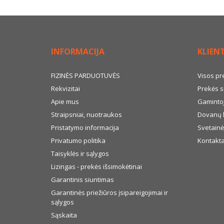
INFORMACIJA
KLIEN
FIZINĖS PARDUOTUVĖS
Visos pr
Rekvizitai
Prekės s
Apie mus
Gamintoj
Straipsniai, nuotraukos
Dovanų 
Pristatymo informacija
Svetainė
Privatumo politika
Kontakta
Taisyklės ir sąlygos
Lizingas - prekės išsimokėtinai
Garantinis siuntimas
Garantinės priežiūros įsipareigojimai ir
sąlygos
Sąskaita