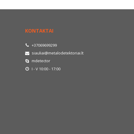
KONTAKTAI
+37069699299
siauliai@metalodetektoriai.lt
mdetector
I - V 10:00 - 17:00