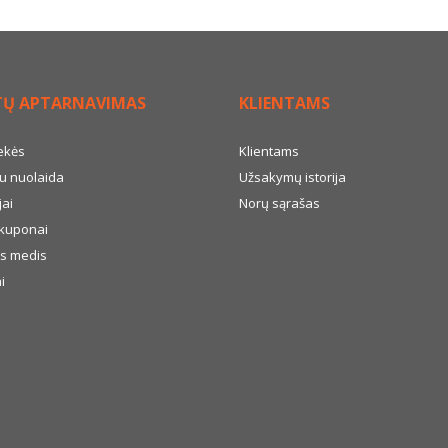
TŲ APTARNAVIMAS
KLIENTAMS
ekės
Klientams
u nuolaida
Užsakymų istorija
ai
Norų sąrašas
kuponai
s medis
i