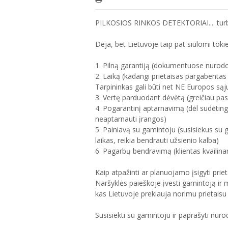
PILKOSIOS RINKOS DETEKTORIAI.... turbū
Deja, bet Lietuvoje taip pat siūlomi 
1. Pilną garantiją (dokumentuose nurod
2. Laiką (kadangi prietaisas pargabentas p
Tarpininkas gali būti net NE Europos sąj
3. Vertę parduodant dėvėtą (greičiau pas
4. Pogarantinį aptarnavimą (dėl sudėting
neaptarnauti įrangos)
5. Painiavą su gamintoju (susisiekus su g
laikas, reikia bendrauti užsienio kalba)
6. Pagarbų bendravimą (klientas kvailina
Kaip atpažinti ar planuojamo įsigyti pri
Naršyklės paieškoje įvesti gamintoją ir
kas Lietuvoje prekiauja norimu prietaisu
Susisiekti su gamintoju ir paprašyti nuro