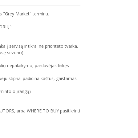
s "Grey Market" terminu.
ORIŲ":
 į servisą ir tikrai ne prioriteto tvarka.
pusę sezono)
alių nepalaikymo, pardavėjas linkęs
veju stipriai padidina kaštus, gaištamas
amintojo įrangą)
IBUTORS, arba WHERE TO BUY pasitikrinti