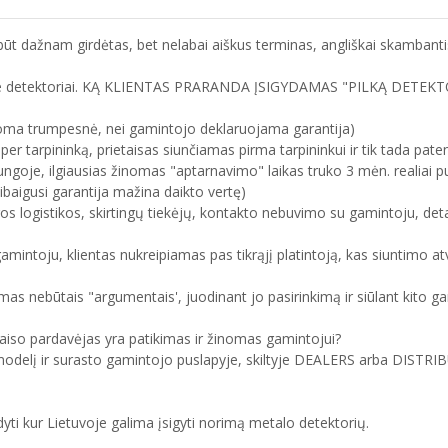
t dažnam girdėtas, bet nelabai aiškus terminas, angliškai skambanti
tokie detektoriai. KĄ KLIENTAS PRARANDA ĮSIGYDAMAS "PILKĄ DETEKT
oma trumpesnė, nei gamintojo deklaruojama garantija)
er tarpininką, prietaisas siunčiamas pirma tarpininkui ir tik tada patenka
ungoje, ilgiausias žinomas "aptarnavimo" laikas truko 3 mėn. realiai 
ibaigusi garantija mažina daikto vertę)
os logistikos, skirtingų tiekėjų, kontakto nebuvimo su gamintoju, det
amintoju, klientas nukreipiamas pas tikrąjį platintoją, kas siuntimo at
mas nebūtais "argumentais', juodinant jo pasirinkimą ir siūlant kito g
etaiso pardavėjas yra patikimas ir žinomas gamintojui?
 modelį ir surasto gamintojo puslapyje, skiltyje DEALERS arba DISTR
dyti kur Lietuvoje galima įsigyti norimą metalo detektorių.