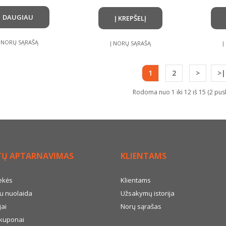
DAUGIAU
Į KREPŠELĮ
Į NORŲ SĄRAŠĄ
Į NORŲ SĄRAŠĄ
Į
1
2
>
>|
Rodoma nuo 1 iki 12 iš 15 (2 pus
TŲ APTARNAVIMAS
KLIENTAMS
ekės
Klientams
u nuolaida
Užsakymų istorija
ai
Norų sąrašas
kuponai