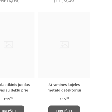
Į NORŲ SĄRAŠĄ
 NORŲ SĄRAŠĄ
lastikinis juodas
Atraminės kojelės
as su dėklu prie
metalo detektoriui
diržo
99
00
€19
€15
Į KREPŠELĮ
Į KREPŠELĮ