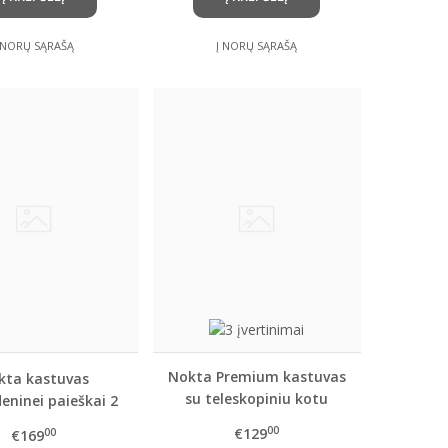
 NORŲ SĄRAŠĄ
Į NORŲ SĄRAŠĄ
Nokta Premium kastuvas
kta kastuvas
su teleskopiniu kotu
eninei paieškai 2
in 1
00
€129
00
€169