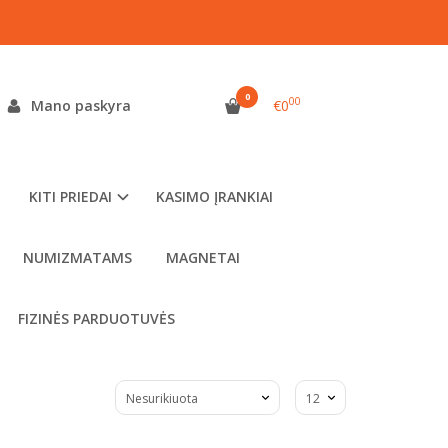
0
00
Mano paskyra
€0
ų gruntą – yra ir modelis su teleskopiniu kotu, o Nokta
idelis. Prie diržo tvirtinami dėklai leidžia įrankį visada
nčius įrankius pristatome kitą darbo dieną.
KITI PRIEDAI
KASIMO ĮRANKIAI
no kastuvai, teleskopiniai kastuvai ir kasimo peiliai
ka konstrukcija leidžia tvarkingai išpjauti velėną ir
ti trumpi kastuvai, smulkiems radiniams – kasimo peiliai
NUMIZMATAMS
MAGNETAI
FIZINĖS PARDUOTUVĖS