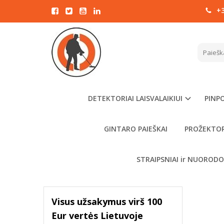
+3
KASI
FILTRAVIMAS
Pagrindinis
Kaina
€
- €
DETEKTORIAI LAISVALAIKIUI
PINPO
GINTARO PAIEŠKAI
PROŽEKTOR
VALYTI
FILTRUOTI
STRAIPSNIAI ir NUOROD
Visus užsakymus virš 100
Eur vertės Lietuvoje