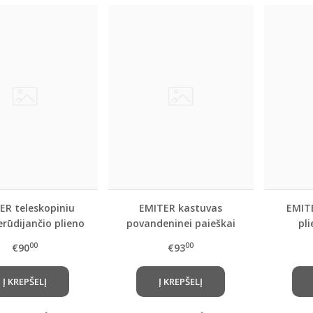
ER teleskopiniu
EMITER kastuvas
EMITE
rūdijančio plieno
povandeninei paieškai
pl
kastuvas
S200X
00
00
€90
€93
Į KREPŠELĮ
Į KREPŠELĮ