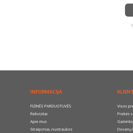
INFORMACIJA
KLIEN
FIZINĖS PARDUOTUVĖS
Visos pr
Rekvizitai
Prekės s
Apie mus
Gamintoj
Straipsniai, nuotraukos
Dovanų 