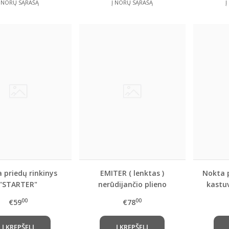
Į NORŲ SĄRAŠĄ
Į NORŲ SĄRAŠĄ
Į
 priedų rinkinys
EMITER ( lenktas )
Nokta p
"STARTER"
nerūdijančio plieno
kastuv
kastuvas
00
00
€59
€78
Į KREPŠELĮ
Į KREPŠELĮ