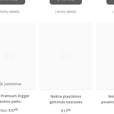
Į NORŲ SĄRAŠĄ
Į NORŲ SĄRAŠĄ
Į
 Premium Digger
Nokta plastikinis
No
asimo peilis
geltonas kastuvas
povand
paieškai smėlyje ir
00
Nuo
€37
00
€17
vandenyje