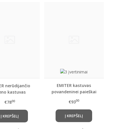
EMITER kastuvas
R nerūdijančio
povandeninei paieškai
ieno kastuvas
S200 (RED)
00
€93
00
€78
Į KREPŠELĮ
Į KREPŠELĮ