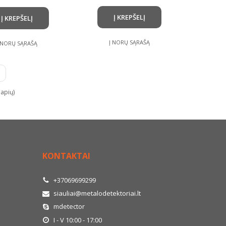
Į KREPŠELĮ
Į KREPŠELĮ
Į NORŲ SĄRAŠĄ
 NORŲ SĄRAŠĄ
lapių)
KONTAKTAI
+37069699299
siauliai@metalodetektoriai.lt
mdetector
I - V 10:00 - 17:00