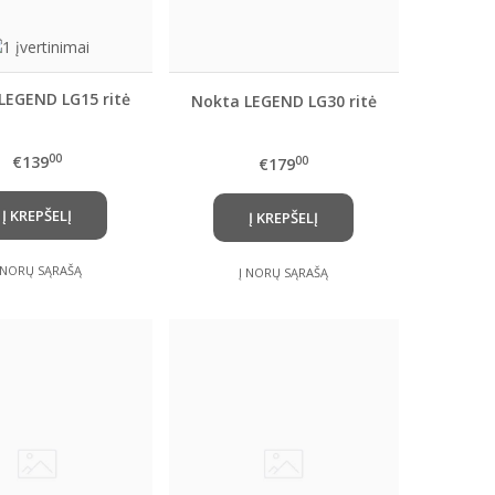
LEGEND LG15 ritė
Nokta LEGEND LG30 ritė
00
€139
00
€179
Į KREPŠELĮ
Į KREPŠELĮ
 NORŲ SĄRAŠĄ
Į NORŲ SĄRAŠĄ