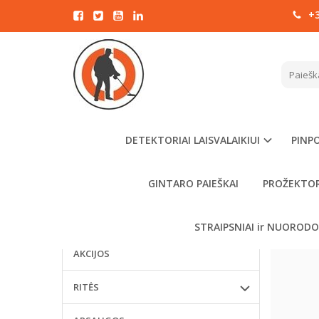
+3
PREK
Visus užsakymus virš 100
Pagrindinis
Eur vertės Lietuvoje
išsiųsime nemokamai!
DETEKTORIAI LAISVALAIKIUI
PINPO
KATEGORIJOS
GINTARO PAIEŠKAI
PROŽEKTOR
DETEKTORIAI LAISVALAIKIUI
PINPOINTERIAI
STRAIPSNIAI ir NUOROD
AKCIJOS
RITĖS