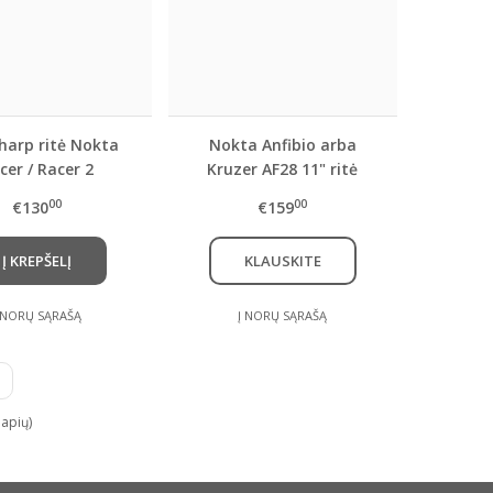
harp ritė Nokta
Nokta Anfibio arba
cer / Racer 2
Kruzer AF28 11" ritė
00
00
€130
€159
Į KREPŠELĮ
KLAUSKITE
 NORŲ SĄRAŠĄ
Į NORŲ SĄRAŠĄ
lapių)