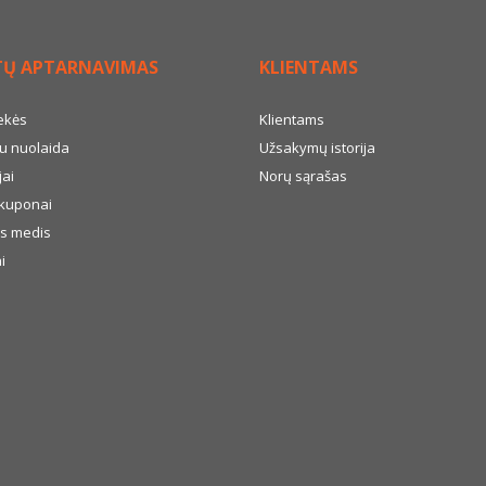
TŲ APTARNAVIMAS
KLIENTAMS
ekės
Klientams
u nuolaida
Užsakymų istorija
ai
Norų sąrašas
kuponai
s medis
i