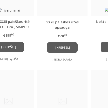
X35 paieškos ritė
Nokta 
SX28 paieškos ritės
X ULTRA , SIMPLEX
apsauga
NDX , Simplex Lite
00
€199
00
€20
o detektoriams
Į KREPŠELĮ
Į KREPŠELĮ
Į NORŲ SĄRAŠĄ
Į
Į NORŲ SĄRAŠĄ