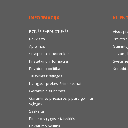
INFORMACIJA
KLIEN
FIZINĖS PARDUOTUVĖS
Visos pr
Rekvizitai
Prekės s
Apie mus
Gamintoj
Straipsniai, nuotraukos
Dovanų 
Pristatymo informacija
Svetainė
Privatumo politika
Kontakta
Taisyklės ir sąlygos
Lizingas - prekės išsimokėtinai
Garantinis siuntimas
Garantinės priežiūros įsipareigojimai ir
sąlygos
Sąskaita
Pirkimo sąlygos ir taisyklės
Privatumo politika