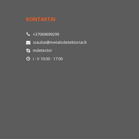
KONTAKTAI
+37069699299
siauliai@metalodetektoriai.lt
mdetector
I - V 10:00 - 17:00