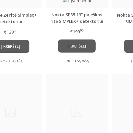
Nokta SP35 13" paieškos
P24 ritė Simplex+
Nokta S
ritė SIMPLEX+ detektoriui
detektoriui
SIM
SIMPLEX
00
€199
00
€129
metal
Į KREPŠELĮ
Į KREPŠELĮ
Į NORŲ SĄRAŠĄ
Į NORŲ SĄRAŠĄ
Į