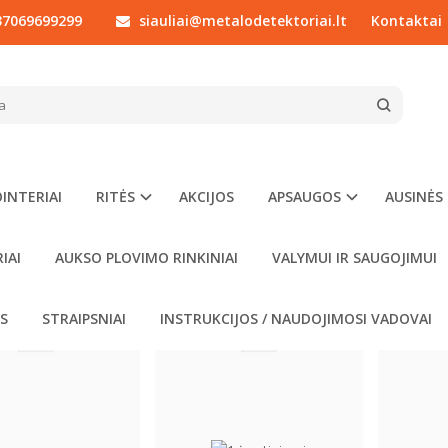
7069699299
siauliai@metalodetektoriai.lt
Kontaktai
IŲ PAIEŠKA - NOKTA/MAKRO
Prekių paieška
INTERIAI
RITĖS
AKCIJOS
APSAUGOS
AUSINĖS
IAI
AUKSO PLOVIMO RINKINIAI
VALYMUI IR SAUGOJIMUI
OS
STRAIPSNIAI
INSTRUKCIJOS / NAUDOJIMOSI VADOVAI