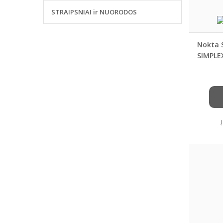
STRAIPSNIAI ir NUORODOS
Nokta S
SIMPLE
BT , FI
metal