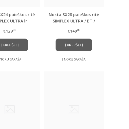
X24 paieškos ritė
Nokta SX28 paieškos ritė
PLEX ULTRA ir
SIMPLEX ULTRA / BT /
 BT , LITE , FINDX
LITE metalo
00
00
€129
€149
o detektoriams
detektoriams
Į KREPŠELĮ
Į KREPŠELĮ
 NORŲ SĄRAŠĄ
Į NORŲ SĄRAŠĄ