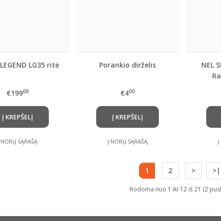
LEGEND LG35 ritė
Porankio dirželis
NEL S
Ra
00
00
€199
€4
Į KREPŠELĮ
Į KREPŠELĮ
Į NORŲ SĄRAŠĄ
Į NORŲ SĄRAŠĄ
Į
1
2
>
>|
Rodoma nuo 1 iki 12 iš 21 (2 pus