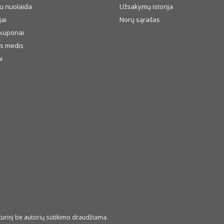
u nuolaida
Užsakymų istorija
ai
Norų sąrašas
kuponai
s medis
i
turinį be autorių sutikimo draudžiama.