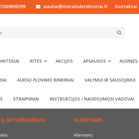
7069699299
siauliai@metalodetektoriai.lt
Kontaktai
?
to adresas:
INTERIAI
RITĖS
AKCIJOS
APSAUGOS
AUSINĖS
IAI
AUKSO PLOVIMO RINKINIAI
VALYMUI IR SAUGOJIMUI
TI
OS
STRAIPSNIAI
INSTRUKCIJOS / NAUDOJIMOSI VADOVAI
TŲ APTARNAVIMAS
KLIENTAMS
ekės
Klientams