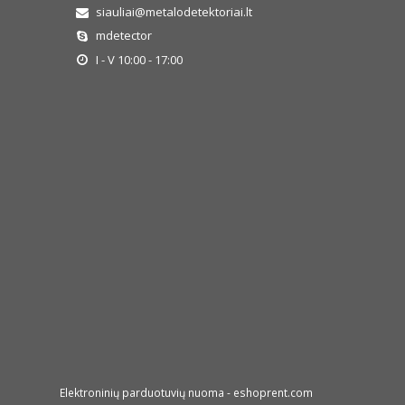
siauliai@metalodetektoriai.lt
mdetector
I - V 10:00 - 17:00
Elektroninių parduotuvių nuoma
-
eshoprent.com