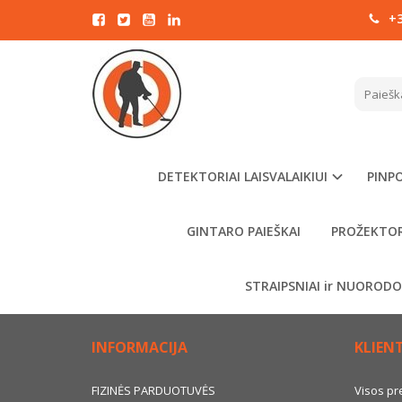
+3
PAMIRŠOTE SAVO SLAPTAŽODĮ
Pagrindinis
Paskyra
Slaptažodžio priminimas
El. paš
DETEKTORIAI LAISVALAIKIUI
PINPO
GINTARO PAIEŠKAI
PROŽEKTOR
GRĮŽ
STRAIPSNIAI ir NUOROD
INFORMACIJA
KLIEN
FIZINĖS PARDUOTUVĖS
Visos pr