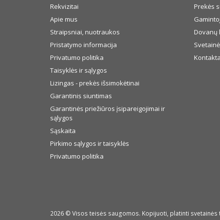
Rekvizitai
Prekės s
Apie mus
Gamintoj
Straipsniai, nuotraukos
Dovanų 
Pristatymo informacija
Svetainė
Privatumo politika
Kontakta
Taisyklės ir sąlygos
Lizingas - prekės išsimokėtinai
Garantinis siuntimas
Garantinės priežiūros įsipareigojimai ir
sąlygos
Sąskaita
Pirkimo sąlygos ir taisyklės
Privatumo politika
2026 © Visos teisės saugomos. Kopijuoti, platinti svetainės 