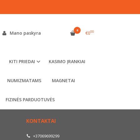
0
00
Mano paskyra
€0
KITI PRIEDAI
KASIMO ĮRANKIAI
NUMIZMATAMS
MAGNETAI
FIZINĖS PARDUOTUVĖS
KONTAKTAI
+37069699299