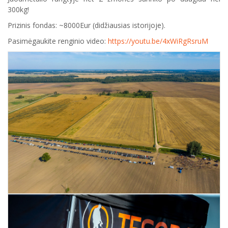
300kg!
Prizinis fondas: ~8000Eur (didžiausias istorijoje).
Pasimėgaukite renginio video:
https://youtu.be/4xWiRgRsruM