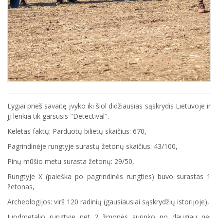
Lygiai prieš savaitę įvyko iki šiol didžiausias sąskrydis Lietuvoje ir
jį lenkia tik garsusis "Detectival".
Keletas faktų: Parduotų bilietų skaičius: 670,
Pagrindinėje rungtyje surastų žetonų skaičius: 43/100,
Pinų mūšio metu surasta žetonų: 29/50,
Rungtyje X (paieška po pagrindinės rungties) buvo surastas 1
žetonas,
Archeologijos: virš 120 radinių (gausiausiai sąskrydžių istorijoje),
Juodmetalio rungtyje net 2 žmonės surinko po daugiau nei