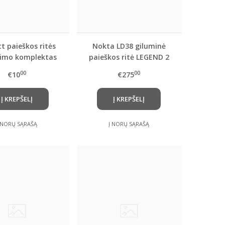
t paieškos ritės
Nokta LD38 giluminė
nimo komplektas
paieškos ritė LEGEND 2
detektoriui
00
00
€10
€275
Į KREPŠELĮ
Į KREPŠELĮ
 NORŲ SĄRAŠĄ
Į NORŲ SĄRAŠĄ