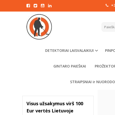
+3
RITĖS
FILTRAVIMAS
Pagrindinis
Kaina
€
- €
DETEKTORIAI LAISVALAIKIUI
PINPO
GINTARO PAIEŠKAI
PROŽEKTOR
VALYTI
FILTRUOTI
STRAIPSNIAI ir NUOROD
Visus užsakymus virš 100
Eur vertės Lietuvoje