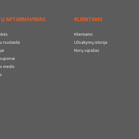
TŲ APTARNAVIMAS
KLIENTAMS
ekės
Klientams
u nuolaida
Užsakymų istorija
ai
Norų sąrašas
kuponai
s medis
i