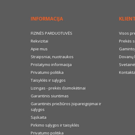
INFORMACIJA
KLIEN
FIZINĖS PARDUOTUVĖS
Visos pr
Rekvizitai
Prekės s
Apie mus
Gamintoj
Straipsniai, nuotraukos
Dovanų 
Pristatymo informacija
Svetainė
Privatumo politika
Kontakta
Taisyklės ir sąlygos
Lizingas - prekės išsimokėtinai
Garantinis siuntimas
Garantinės priežiūros įsipareigojimai ir
sąlygos
Sąskaita
Pirkimo sąlygos ir taisyklės
Privatumo politika