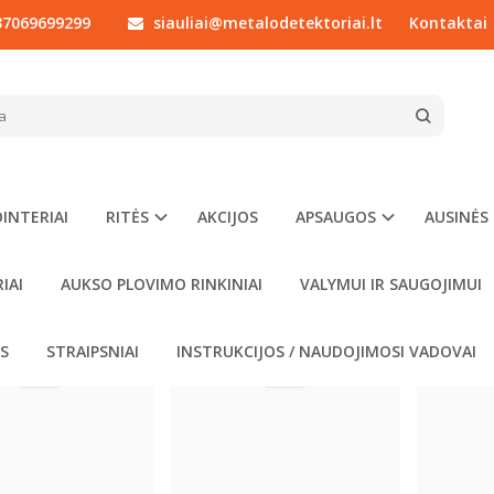
7069699299
siauliai@metalodetektoriai.lt
Kontaktai
RITĖS
INTERIAI
RITĖS
AKCIJOS
APSAUGOS
AUSINĖS
Populiari
IAI
AUKSO PLOVIMO RINKINIAI
VALYMUI IR SAUGOJIMUI
OS
STRAIPSNIAI
INSTRUKCIJOS / NAUDOJIMOSI VADOVAI