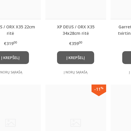
S / ORX X35 22cm
XP DEUS / ORX X35
Garret
ritė
34x28cm ritė
tvirti
00
00
€319
€359
Į KREPŠELĮ
Į KREPŠELĮ
Į NORŲ SĄRAŠĄ
Į NORŲ SĄRAŠĄ
Į
%
-11