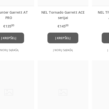
unter Garrett AT
NEL Tornado Garrett ACE
NEL T
PRO
serijai
00
00
€135
€145
Į KREPŠELĮ
Į KREPŠELĮ
Į NORŲ SĄRAŠĄ
Į NORŲ SĄRAŠĄ
Į