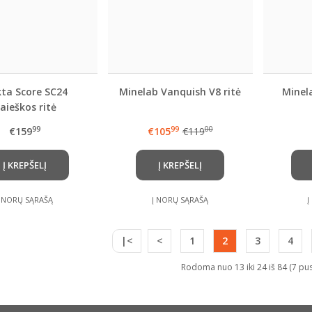
ta Score SC24
Minelab Vanquish V8 ritė
Minel
aieškos ritė
99
99
00
€159
€105
€119
Į KREPŠELĮ
Į KREPŠELĮ
Į NORŲ SĄRAŠĄ
Į NORŲ SĄRAŠĄ
Į
|<
<
1
2
3
4
Rodoma nuo 13 iki 24 iš 84 (7 pus