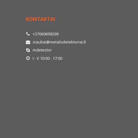
KONTAKTAI
+37069699299
siauliai@metalodetektoriai.lt
mdetector
I - V 10:00 - 17:00