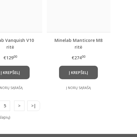
ab Vanquish V10
Minelab Manticore M8
ritė
ritė
00
00
€129
€274
Į KREPŠELĮ
Į KREPŠELĮ
 NORŲ SĄRAŠĄ
Į NORŲ SĄRAŠĄ
5
>
>|
lapių)