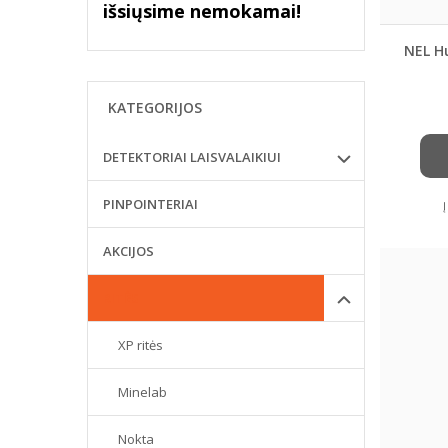
išsiųsime nemokamai!
NEL H
KATEGORIJOS
DETEKTORIAI LAISVALAIKIUI
PINPOINTERIAI
AKCIJOS
RITĖS
XP ritės
Minelab
Nokta