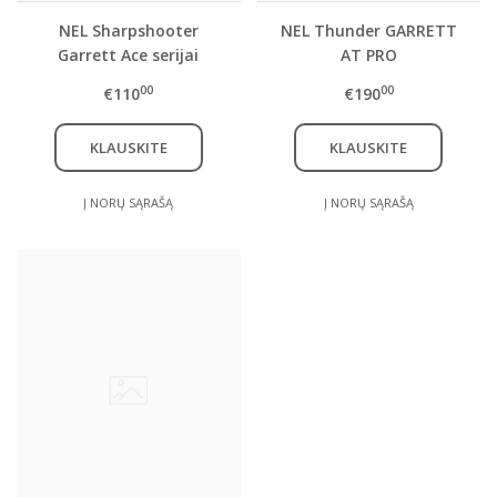
NEL Sharpshooter
NEL Thunder GARRETT
Garrett Ace serijai
AT PRO
00
00
€110
€190
KLAUSKITE
KLAUSKITE
Į NORŲ SĄRAŠĄ
Į NORŲ SĄRAŠĄ