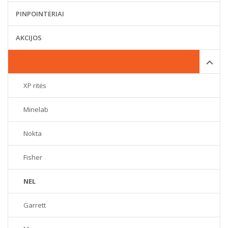
PINPOINTERIAI
AKCIJOS
RITĖS
XP ritės
Minelab
Nokta
Fisher
NEL
Garrett