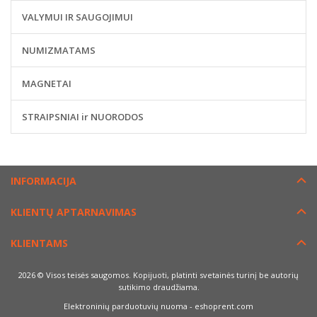
VALYMUI IR SAUGOJIMUI
NUMIZMATAMS
MAGNETAI
STRAIPSNIAI ir NUORODOS
INFORMACIJA
KLIENTŲ APTARNAVIMAS
KLIENTAMS
2026 © Visos teisės saugomos. Kopijuoti, platinti svetainės turinį be autorių
sutikimo draudžiama.
Elektroninių parduotuvių nuoma
-
eshoprent.com