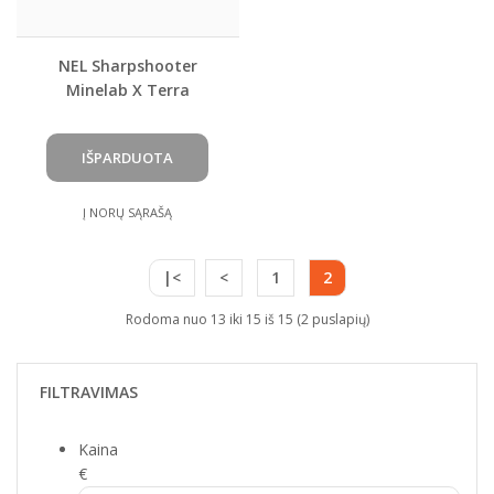
NEL Sharpshooter
Minelab X Terra
18.75khz
Į NORŲ SĄRAŠĄ
|<
<
1
2
Rodoma nuo 13 iki 15 iš 15 (2 puslapių)
FILTRAVIMAS
Kaina
€