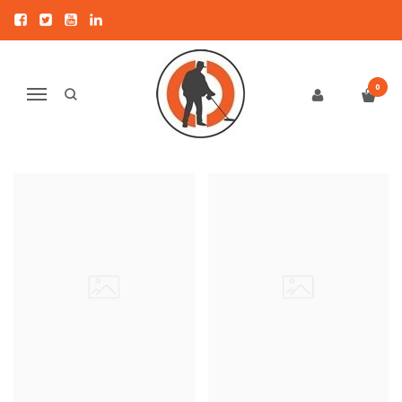
NEL
Pagrindinis
RITĖS
NEL
0
Navigacija