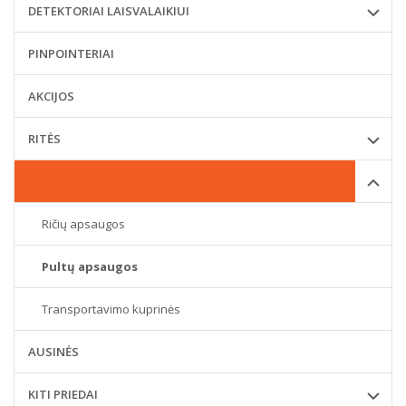
DETEKTORIAI LAISVALAIKIUI
PINPOINTERIAI
AKCIJOS
RITĖS
APSAUGOS
Ričių apsaugos
Pultų apsaugos
Transportavimo kuprinės
AUSINĖS
KITI PRIEDAI