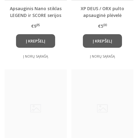
Apsauginis Nano stiklas
XP DEUS / ORX pulto
LEGEND ir SCORE serijos
apsauginė plėvelė
pulto ekranui
95
00
€9
€5
Į KREPŠELĮ
Į KREPŠELĮ
Į NORŲ SĄRAŠĄ
Į NORŲ SĄRAŠĄ