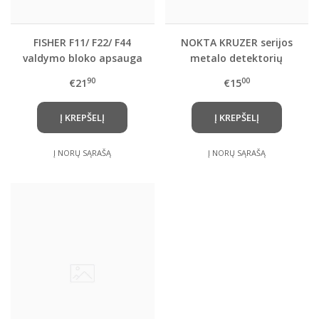
FISHER F11/ F22/ F44
NOKTA KRUZER serijos
valdymo bloko apsauga
metalo detektorių
ekrano apsauga
90
00
€21
€15
Į KREPŠELĮ
Į KREPŠELĮ
Į NORŲ SĄRAŠĄ
Į NORŲ SĄRAŠĄ