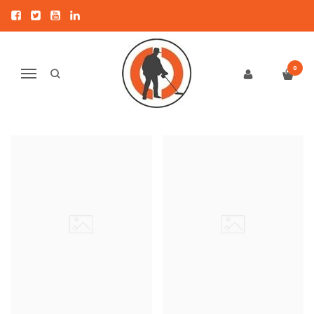
PULTŲ APSAUGOS
Pagrindinis
APSAUGOS
Pultų apsaugos
0
Navigacija