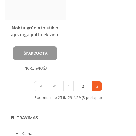
Nokta grūdinto stiklo
apsauga pulto ekranui
LEGEND 2 detektoriui
(2vnt.)
Į NORŲ SĄRAŠĄ
|<
<
1
2
3
Rodoma nuo 25 iki 29 iš 29 (3 puslapių)
FILTRAVIMAS
Kaina