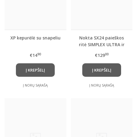
XP kepurėlė su snapeliu
Nokta SX24 paieškos
ritė SIMPLEX ULTRA ir
SIMPLEX BT , LITE ,
90
00
€14
€129
FINDX metalo
detektoriams
Į KREPŠELĮ
Į KREPŠELĮ
Į NORŲ SĄRAŠĄ
Į NORŲ SĄRAŠĄ