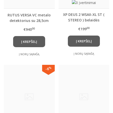
XP DEUS 2 WSAII-XL ST (
RUTUS VERSA VC metalo
STEREO ) belaidės
detektorius su 28,5cm
ausinės
DD rite + DOVANA SR
00
€199
00
€940
belaidės ausinės
Į KREPŠELĮ
Į KREPŠELĮ
Į NORŲ SĄRAŠĄ
Į NORŲ SĄRAŠĄ
%
-6