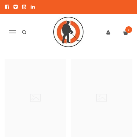
VISOS PREKĖS
Pagrindinis
Visos prekės
0
Navigacija