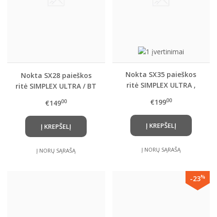
Nokta SX35 paieškos
Nokta SX28 paieškos
ritė SIMPLEX ULTRA ,
ritė SIMPLEX ULTRA / BT
SIMPLEX BT , FINDX ,
/ LITE metalo
00
€199
00
€149
Simplex Lite metalo
detektoriams
detektoriams
Į KREPŠELĮ
Į KREPŠELĮ
Į NORŲ SĄRAŠĄ
Į NORŲ SĄRAŠĄ
%
-23