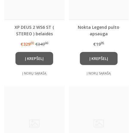
XP DEUS 2 WS6 ST (
Nokta Legend pulto
STEREO ) belaidės
apsauga
ausinės
00
00
95
€329
€349
€19
Į KREPŠELĮ
Į KREPŠELĮ
Į NORŲ SĄRAŠĄ
Į NORŲ SĄRAŠĄ