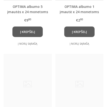
OPTIMA albumo 5
OPTIMA albumo 1
įmautės x 24 monetoms
įmautė x 24 monetoms
iki 34 mm Ø
iki 34 mm Ø
00
00
€9
€2
(Leuchtturm)
(Leuchtturm)
Į KREPŠELĮ
Į KREPŠELĮ
Į NORŲ SĄRAŠĄ
Į NORŲ SĄRAŠĄ