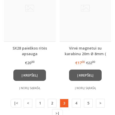
SX28 paieškos ritės
Virvė magnetui su
apsauga
karabinu 20m Ø 8mm (
juodos spalvos)
00
00
00
€20
€17
€22
Į KREPŠELĮ
Į KREPŠELĮ
Į NORŲ SĄRAŠĄ
Į NORŲ SĄRAŠĄ
|<
<
1
2
3
4
5
>
>|